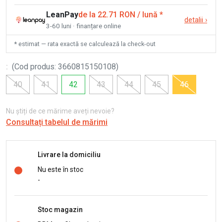
LeanPay
de la 22.71 RON / lună
*
detalii
›
3-60 luni · finanțare online
* estimat — rata exactă se calculează la check-out
:
(
Cod produs
:
3660815150108
)
40
41
42
43
44
45
46
Nu știți de ce mărime aveți nevoie?
Consultați tabelul de mărimi
Livrare la domiciliu
Nu este în stoc
-
Stoc magazin