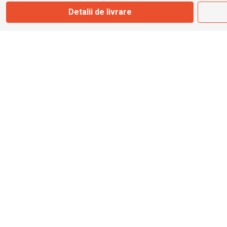
Detalii de livrare
info@bbmoto.ro
Magazin
Otopeni
Str. Ferme D Nr. 2
Otopeni, Ilfov
Marți - Sâmbătă: 10:00 - 18:00
0755 141 155