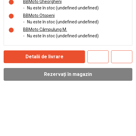
BBMoto Gheorgheni
-
Nu este în stoc (undefined undefined)
BBMoto Otopeni
-
Nu este în stoc (undefined undefined)
BBMoto Câmpulung M.
-
Nu este în stoc (undefined undefined)
Detalii de livrare
Rezervați în magazin