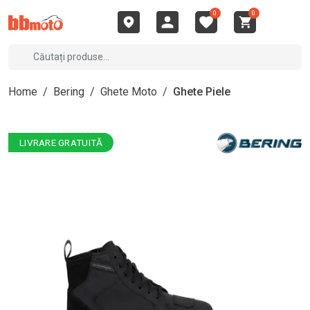
0
0
Home
/
Bering
/
Ghete Moto
/
Ghete Piele
LIVRARE GRATUITĂ