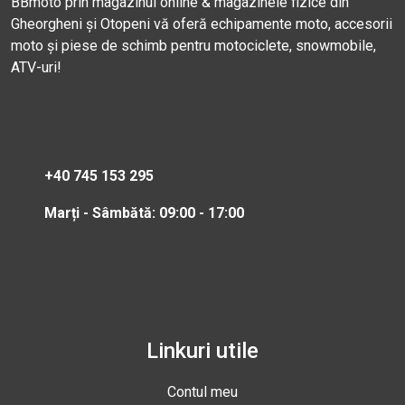
BBmoto prin magazinul online & magazinele fizice din
Gheorgheni și Otopeni vă oferă echipamente moto, accesorii
moto și piese de schimb pentru motociclete, snowmobile,
ATV-uri!
+40 745 153 295
Marți - Sâmbătă: 09:00 - 17:00
Linkuri utile
Contul meu