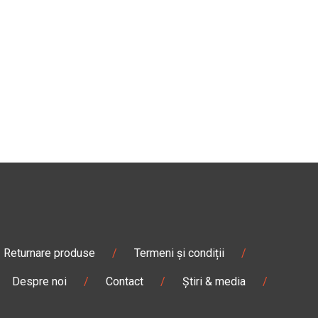
Returnare produse
/
Termeni și condiții
/
Despre noi
/
Contact
/
Știri & media
/