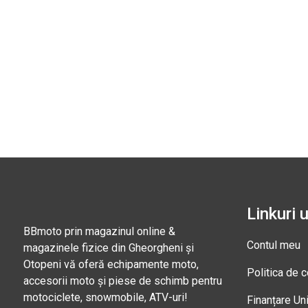
Linkuri u
BBmoto prin magazinul online &
Contul meu
magazinele fizice din Gheorgheni și
Otopeni vă oferă echipamente moto,
Politica de c
accesorii moto și piese de schimb pentru
motociclete, snowmobile, ATV-uri!
Finanțare Un