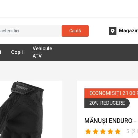
Magazi
Caută
Vehicule
i
Copii
ATV
ECONOMISIȚI 21.00
20% REDUCERE
MĂNUȘI ENDURO -
5
(
2