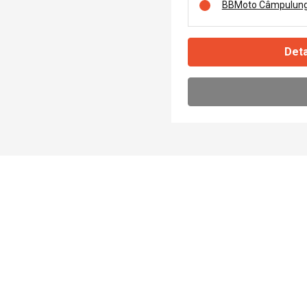
BBMoto Câmpulung
Deta