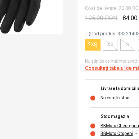
Cost de livrare: 20.00 R
105.00 RON
84.00
:
(
Cod produs
:
3332140
2XS
XS
S
Nu știți de ce mărime aveți
Consultați tabelul de m
Livrare la domicili
Nu este în stoc
Stoc magazin
BBMoto Gheorghen
BBMoto Otopeni
-