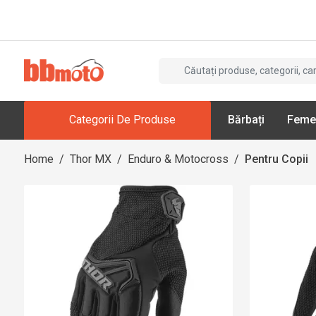
Categorii De Produse
Bărbați
Feme
Home
/
Thor MX
/
Enduro & Motocross
/
Pentru Copii