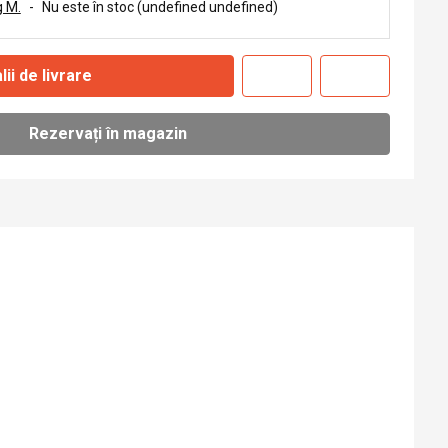
 M.
-
Nu este în stoc (undefined undefined)
lii de livrare
Rezervați în magazin