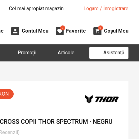
Cel mai apropiat magazin
Logare / Înregistrare
0
0
ne
Contul Meu
Favorite
Coșul Meu
Asistență
Promoții
Articole
 RON
 CROSS COPII THOR SPECTRUM · NEGRU
Recenzii
)