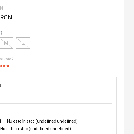
ON
 RON
3
)
M
L
 nevoie?
ărimi
u
i
-
Nu este în stoc (undefined undefined)
Nu este în stoc (undefined undefined)