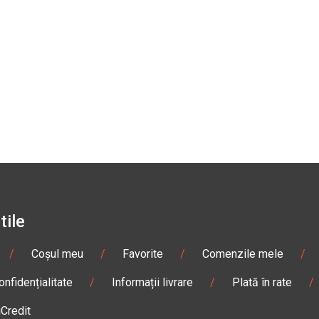
tile
/
Coșul meu
/
Favorite
/
Comenzile mele
/
onfidențialitate
/
Informații livrare
/
Plată în rate
/
iCredit