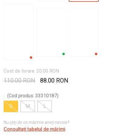
Cost de livrare: 20.00 RON
110.00 RON
88.00 RON
:
(
Cod produs
:
33310187
)
S
M
L
Nu știți de ce mărime aveți nevoie?
Consultați tabelul de mărimi