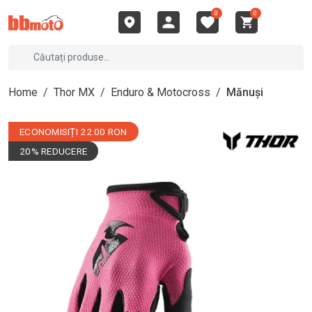
0
0
Home
/
Thor MX
/
Enduro & Motocross
/
Mănuși
ECONOMISIȚI 22.00 RON
20% REDUCERE