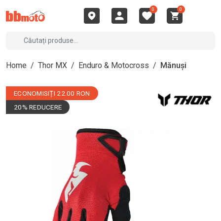
0
0
Home
/
Thor MX
/
Enduro & Motocross
/
Mănuși
ECONOMISIȚI 22.00 RON
20% REDUCERE