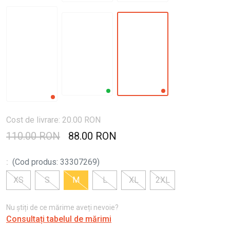
Cost de livrare: 20.00 RON
110.00 RON
88.00 RON
:
(
Cod produs
:
33307269
)
XS
S
M
L
XL
2XL
Nu știți de ce mărime aveți nevoie?
Consultați tabelul de mărimi