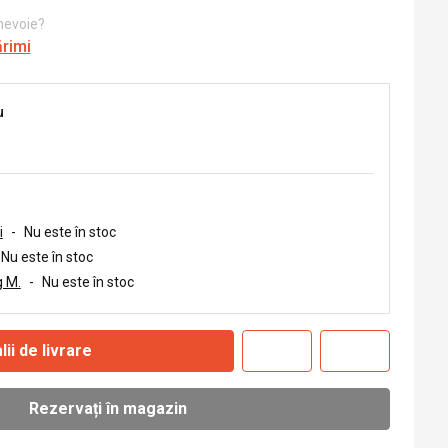
 nevoie?
ărimi
u
i
-
Nu este în stoc
Nu este în stoc
 M.
-
Nu este în stoc
lii de livrare
Rezervați în magazin