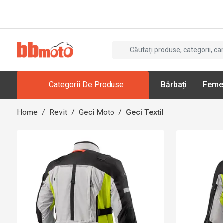
Categorii De Produse
Bărbați
Feme
Home
/
Revit
/
Geci Moto
/
Geci Textil