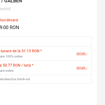
 / GALBEN
cenzii
)
 lucrătoare
49.00 RON
 lunare de la 51.13 RON
*
detalii
›
nțare 100% online
la 50.77 RON / lună
*
detalii
›
țare online
calculează la check-out