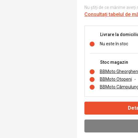
Nu știți de ce mărime aveți
Consultați tabelul de m
Livrare la domicili
Nu este în stoc
Stoc magazin
BBMoto Gheorghen
BBMoto Otopeni
-
BBMoto Câmpulung
Deta