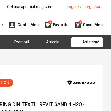
Cel mai apropiat magazin
Logare / Înregistrare
0
0
ne
Contul Meu
Favorite
Coșul Meu
Asistență
Promoții
Articole
0 RON
NG DIN TEXTIL REVIT SAND 4 H2O ·