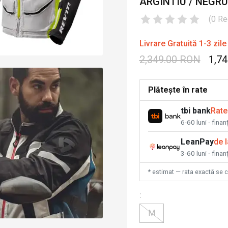
ARGINTIU / NEGRU
(
0
Re
Livrare Gratuită 1-3 zile
2,349.00 RON
1,7
Plătește în rate
tbi bank
Rate
6-60 luni · fina
LeanPay
de 
3-60 luni · finan
* estimat — rata exactă se 
:
M