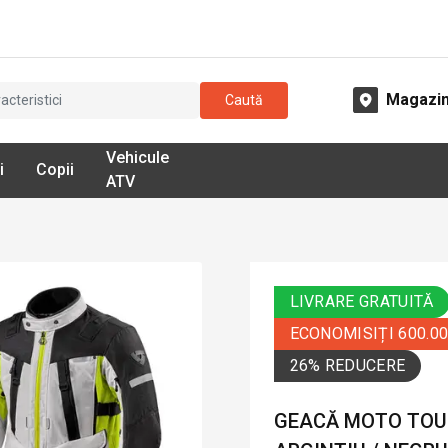
Magazi
Caută
Vehicule
i
Copii
ATV
LIVRARE GRATUITĂ
ECONOMISIȚI 600.0
26% REDUCERE
GEACĂ MOTO TOURI