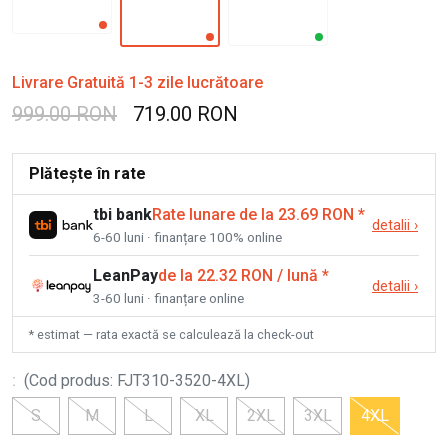
Livrare Gratuită 1-3 zile lucrătoare
999.00 RON
719.00 RON
Plătește în rate
tbi bank
Rate lunare de la 23.69 RON
*
detalii
›
6-60 luni · finanțare 100% online
LeanPay
de la 22.32 RON / lună
*
detalii
›
3-60 luni · finanțare online
* estimat — rata exactă se calculează la check-out
:
(
Cod produs
:
FJT310-3520-4XL
)
S
M
L
XL
2XL
3XL
4XL