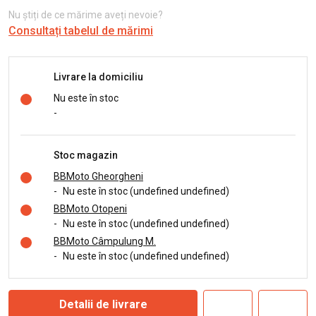
Nu știți de ce mărime aveți nevoie?
Consultați tabelul de mărimi
Livrare la domiciliu
Nu este în stoc
-
Stoc magazin
BBMoto Gheorgheni
-
Nu este în stoc (undefined undefined)
BBMoto Otopeni
-
Nu este în stoc (undefined undefined)
BBMoto Câmpulung M.
-
Nu este în stoc (undefined undefined)
Detalii de livrare