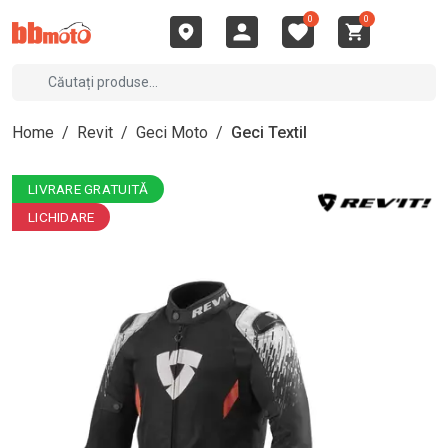
0
0
Home
/
Revit
/
Geci Moto
/
Geci Textil
LIVRARE GRATUITĂ
LICHIDARE