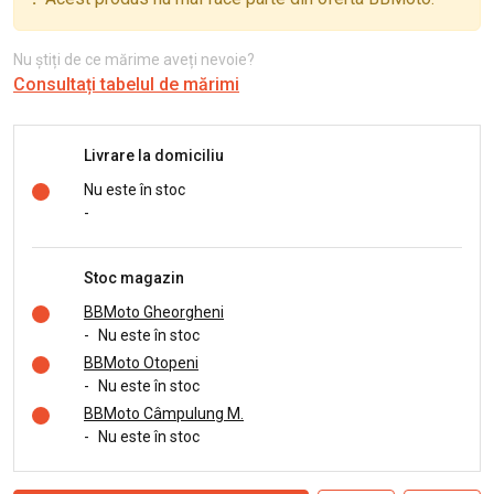
Nu știți de ce mărime aveți nevoie?
Consultați tabelul de mărimi
Livrare la domiciliu
Nu este în stoc
-
Stoc magazin
BBMoto Gheorgheni
-
Nu este în stoc
BBMoto Otopeni
-
Nu este în stoc
BBMoto Câmpulung M.
-
Nu este în stoc