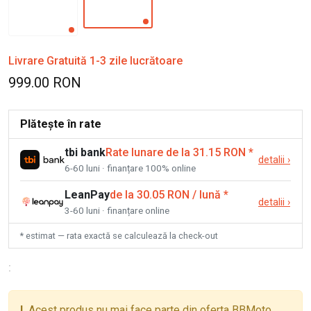
Livrare Gratuită 1-3 zile lucrătoare
999.00 RON
Plătește în rate
tbi bank
Rate lunare de la 31.15 RON
*
detalii
›
6-60 luni · finanțare 100% online
LeanPay
de la 30.05 RON / lună
*
detalii
›
3-60 luni · finanțare online
* estimat — rata exactă se calculează la check-out
:
!
Acest produs nu mai face parte din oferta BBMoto.