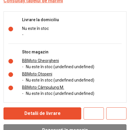
Consultați tabelul de mărimi
Livrare la domiciliu
Nu este în stoc
-
Stoc magazin
BBMoto Gheorgheni
-
Nu este în stoc (undefined undefined)
BBMoto Otopeni
-
Nu este în stoc (undefined undefined)
BBMoto Câmpulung M.
-
Nu este în stoc (undefined undefined)
Detalii de livrare