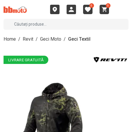
0
0
Home
/
Revit
/
Geci Moto
/
Geci Textil
LIVRARE GRATUITĂ