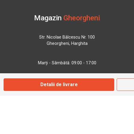
Magazin
Gheorgheni
Str. Nicolae Bălcescu Nr. 100
Gheorgheni, Harghita
Marți - Sâmbătă: 09:00 - 17:00
0745 153 295
Detalii de livrare
info@bbmoto.ro