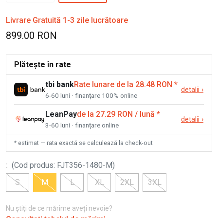
Livrare Gratuită 1-3 zile lucrătoare
899.00 RON
Plătește în rate
tbi bank
Rate lunare de la 28.48 RON
*
detalii
›
6-60 luni · finanțare 100% online
LeanPay
de la 27.29 RON / lună
*
detalii
›
3-60 luni · finanțare online
* estimat — rata exactă se calculează la check-out
:
(
Cod produs
:
FJT356-1480-M
)
S
M
L
XL
2XL
3XL
Nu știți de ce mărime aveți nevoie?