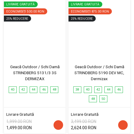
LIVRARE GRATUITĂ
LIVRARE GRATUITĂ
ECONOMISIȚI
500.00 RON
ECONOMISIȚI
875.00 RON
25
%
REDUCERE
25
%
REDUCERE
Geacă Outdoor / Schi Damă
Geacă Outdoor / Schi Damă
STRINDBERG 5131/3 3S
STRINDBERG 5190 DEV MC,
DERMIZAX
Dermizax
40
42
44
46
48
38
40
42
44
46
48
50
Livrare Gratuită
Livrare Gratuită
1,999.00 RON
3,499.00 RON
1,499.00 RON
2,624.00 RON