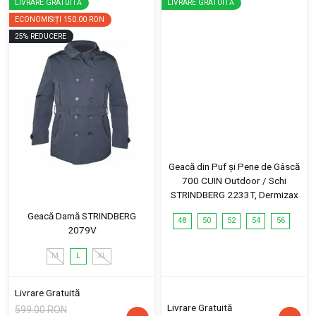
LIVRARE GRATUITĂ
LIVRARE GRATUITĂ
ECONOMISIȚI
150.00 RON
25
%
REDUCERE
Geacă din Puf și Pene de Gâscă
700 CUIN Outdoor / Schi
STRINDBERG 2233T, Dermizax
Geacă Damă STRINDBERG
48
50
52
54
56
2079V
M
L
XL
Livrare Gratuită
Livrare Gratuită
599.00 RON