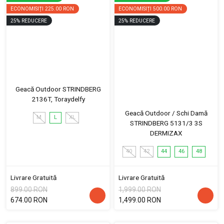
ECONOMISIȚI
225.00 RON
ECONOMISIȚI
500.00 RON
25
%
REDUCERE
25
%
REDUCERE
Geacă Outdoor STRINDBERG
2136T, Toraydelfy
Geacă Outdoor / Schi Damă
M
L
XL
STRINDBERG 5131/3 3S
DERMIZAX
40
42
44
46
48
Livrare Gratuită
Livrare Gratuită
899.00 RON
1,999.00 RON
674.00 RON
1,499.00 RON