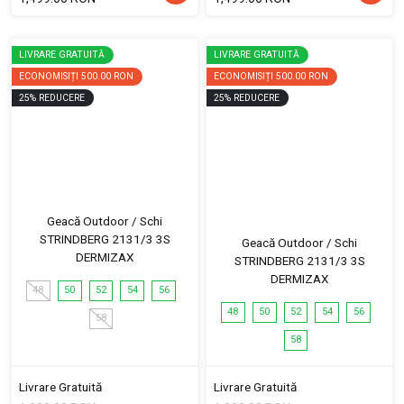
LIVRARE GRATUITĂ
LIVRARE GRATUITĂ
ECONOMISIȚI
500.00 RON
ECONOMISIȚI
500.00 RON
25
%
REDUCERE
25
%
REDUCERE
Geacă Outdoor / Schi
STRINDBERG 2131/3 3S
Geacă Outdoor / Schi
DERMIZAX
STRINDBERG 2131/3 3S
DERMIZAX
48
50
52
54
56
48
50
52
54
56
58
58
Livrare Gratuită
Livrare Gratuită