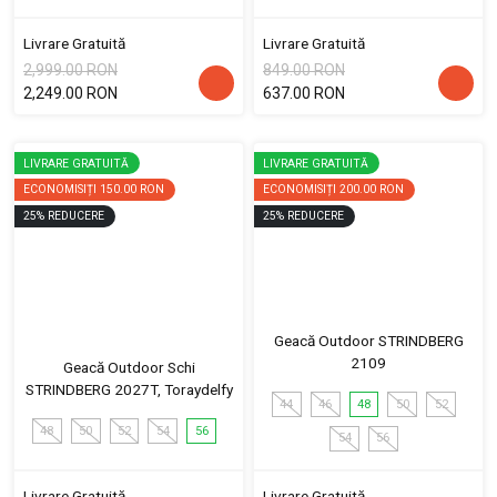
Livrare Gratuită
Livrare Gratuită
2,999.00 RON
849.00 RON
2,249.00 RON
637.00 RON
LIVRARE GRATUITĂ
LIVRARE GRATUITĂ
ECONOMISIȚI
150.00 RON
ECONOMISIȚI
200.00 RON
25
%
REDUCERE
25
%
REDUCERE
Geacă Outdoor STRINDBERG
2109
Geacă Outdoor Schi
STRINDBERG 2027T, Toraydelfy
44
46
48
50
52
48
50
52
54
56
54
56
Livrare Gratuită
Livrare Gratuită