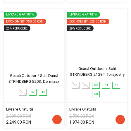
LIVRARE GRATUITĂ
LIVRARE GRATUITĂ
ECONOMISIȚI
750.00 RON
ECONOMISIȚI
825.00 RON
25
%
REDUCERE
29
%
REDUCERE
Geacă Outdoor / Schi
STRINDBERG 2128T, Toraydelfy
Geacă Outdoor / Schi Damă
STRINDBERG 5203, Dermizax
48
50
52
54
56
40
42
44
58
Livrare Gratuită
Livrare Gratuită
2,999.00 RON
2,799.00 RON
2,249.00 RON
1,974.00 RON