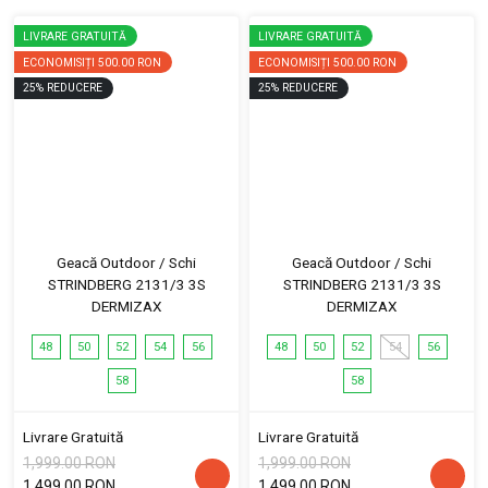
LIVRARE GRATUITĂ
LIVRARE GRATUITĂ
ECONOMISIȚI
500.00 RON
ECONOMISIȚI
500.00 RON
25
%
REDUCERE
25
%
REDUCERE
Geacă Outdoor / Schi
Geacă Outdoor / Schi
STRINDBERG 2131/3 3S
STRINDBERG 2131/3 3S
DERMIZAX
DERMIZAX
48
50
52
54
56
48
50
52
54
56
58
58
Livrare Gratuită
Livrare Gratuită
1,999.00 RON
1,999.00 RON
1,499.00 RON
1,499.00 RON