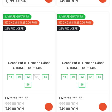
1,199.00 RON
749.00 RON
LIVRARE GRATUITĂ
LIVRARE GRATUITĂ
ECONOMISIȚI
250.00 RON
ECONOMISIȚI
250.00 RON
25
%
REDUCERE
25
%
REDUCERE
Geacă Puf cu Pene de Gâscă
Geacă Puf cu Pene de Gâscă
STRINDBERG 2146/3
STRINDBERG 2146/3
48
50
52
54
56
48
50
52
54
56
58
58
Livrare Gratuită
Livrare Gratuită
999.00 RON
999.00 RON
749.00 RON
749.00 RON