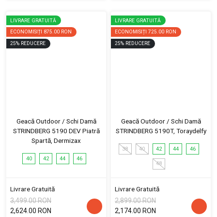
LIVRARE GRATUITĂ
LIVRARE GRATUITĂ
ECONOMISIȚI
875.00 RON
ECONOMISIȚI
725.00 RON
25
%
REDUCERE
25
%
REDUCERE
Geacă Outdoor / Schi Damă
Geacă Outdoor / Schi Damă
STRINDBERG 5190 DEV Piatră
STRINDBERG 5190T, Toraydelfy
Spartă, Dermizax
38
40
42
44
46
40
42
44
46
48
Livrare Gratuită
Livrare Gratuită
3,499.00 RON
2,899.00 RON
2,624.00 RON
2,174.00 RON