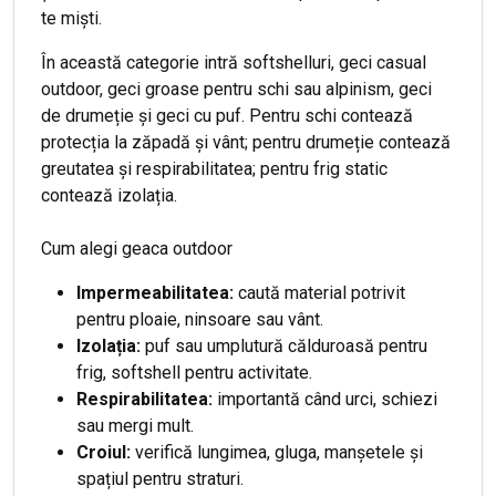
te miști.
În această categorie intră softshelluri, geci casual
outdoor, geci groase pentru schi sau alpinism, geci
de drumeție și geci cu puf. Pentru schi contează
protecția la zăpadă și vânt; pentru drumeție contează
greutatea și respirabilitatea; pentru frig static
contează izolația.
Cum alegi geaca outdoor
Impermeabilitatea:
caută material potrivit
pentru ploaie, ninsoare sau vânt.
Izolația:
puf sau umplutură călduroasă pentru
frig, softshell pentru activitate.
Respirabilitatea:
importantă când urci, schiezi
sau mergi mult.
Croiul:
verifică lungimea, gluga, manșetele și
spațiul pentru straturi.