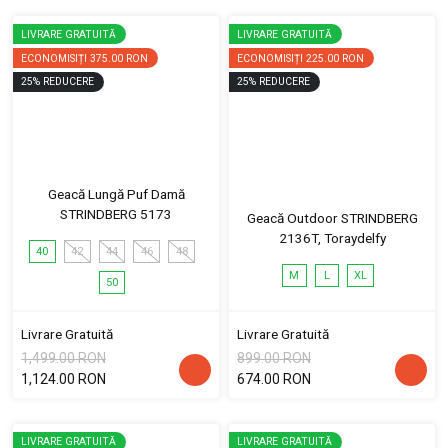
LIVRARE GRATUITĂ
LIVRARE GRATUITĂ
ECONOMISIȚI
375.00 RON
ECONOMISIȚI
225.00 RON
25
%
REDUCERE
25
%
REDUCERE
Geacă Lungă Puf Damă
STRINDBERG 5173
Geacă Outdoor STRINDBERG
2136T, Toraydelfy
40
42
44
46
48
M
L
XL
50
Livrare Gratuită
Livrare Gratuită
1,499.00 RON
899.00 RON
1,124.00 RON
674.00 RON
LIVRARE GRATUITĂ
LIVRARE GRATUITĂ