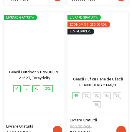
LIVRARE GRATUITĂ
LIVRARE GRATUITĂ
ECONOMISIȚI
250.00 RON
25
%
REDUCERE
Geacă Outdoor STRINDBERG
2152T, Toraydelfy
Geacă Puf cu Pene de Gâscă
STRINDBERG 2146/3
M
L
XL
2XL
48
50
52
54
56
58
Livrare Gratuită
Livrare Gratuită
999.00 RON