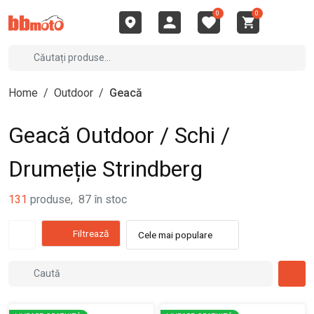
0
0
Home
/
Outdoor
/
Geacă
Geacă Outdoor / Schi /
Drumeție Strindberg
131
produse
,
87
în stoc
Filtrează
Cele mai populare