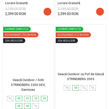
Livrare Gratuită
Livrare Gratuită
3,199.00 RON
3,199.00 RON
2,399.00 RON
2,399.00 RON
LIVRARE GRATUITĂ
LIVRARE GRATUITĂ
ECONOMISIȚI
750.00 RON
ECONOMISIȚI
212.00 RON
25
%
REDUCERE
25
%
REDUCERE
Geacă Outdoor cu Puf de Gâscă
STRINDBERG 2035
Geacă Outdoor / Schi
STRINDBERG 2203 DEV,
48
50
52
54
Dermizax
46
48
50
52
54
56
58
60