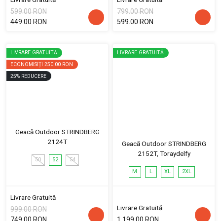
599.00 RON
799.00 RON
449.00 RON
599.00 RON
LIVRARE GRATUITĂ
LIVRARE GRATUITĂ
ECONOMISIȚI
250.00 RON
25
%
REDUCERE
Geacă Outdoor STRINDBERG
2124T
Geacă Outdoor STRINDBERG
2152T, Toraydelfy
50
52
54
M
L
XL
2XL
Livrare Gratuită
Livrare Gratuită
999.00 RON
749.00 RON
1,199.00 RON