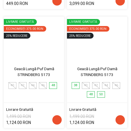
449.00 RON
3,099.00 RON
LIVRARE GRATUITĂ
LIVRARE GRATUITĂ
ECONOMISIȚI
375.00 RON
ECONOMISIȚI
375.00 RON
25
%
REDUCERE
25
%
REDUCERE
Geacă Lungă Puf Damă
Geacă Lungă Puf Damă
STRINDBERG 5173
STRINDBERG 5173
40
42
44
46
48
38
40
42
44
46
48
50
Livrare Gratuită
Livrare Gratuită
1,499.00 RON
1,499.00 RON
1,124.00 RON
1,124.00 RON