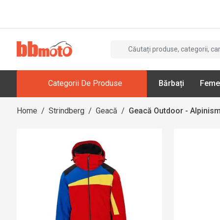
Categorii De Produse
Bărbați
Feme
Home
/
Strindberg
/
Geacă
/
Geacă Outdoor - Alpinism