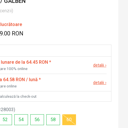
 / GALBEN
cenzii
)
 lucrătoare
49.00 RON
 lunare de la 64.45 RON
*
detalii
›
nțare 100% online
la 64.58 RON / lună
*
detalii
›
țare online
calculează la check-out
328003
)
52
54
56
58
60