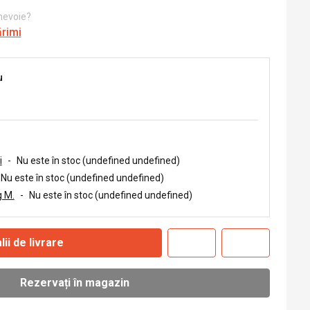
 nevoie?
ărimi
u
i
-
Nu este în stoc (undefined undefined)
Nu este în stoc (undefined undefined)
 M.
-
Nu este în stoc (undefined undefined)
lii de livrare
Rezervați în magazin