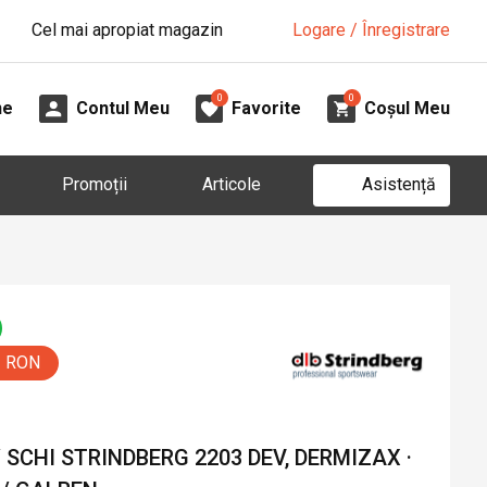
Cel mai apropiat magazin
Logare / Înregistrare
0
0
ne
Contul Meu
Favorite
Coșul Meu
Asistență
Promoții
Articole
0 RON
SCHI STRINDBERG 2203 DEV, DERMIZAX ·