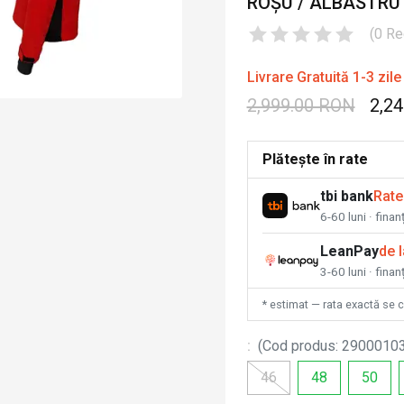
ROȘU / ALBASTRU
(
0
Re
Livrare Gratuită 1-3 zile
2,999.00 RON
2,2
Plătește în rate
tbi bank
Rate
6-60 luni · fina
LeanPay
de 
3-60 luni · finan
* estimat — rata exactă se 
:
(
Cod produs
:
2900010
46
48
50