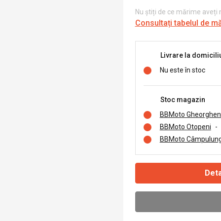
Nu știți de ce mărime aveți
Consultați tabelul de m
Livrare la domicili
Nu este în stoc
Stoc magazin
BBMoto Gheorghen
BBMoto Otopeni
-
BBMoto Câmpulung
Deta