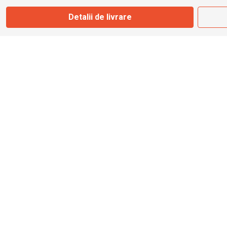
Detalii de livrare
info@bbmoto.ro
Magazin
Otopeni
Str. Ferme D Nr. 2
Otopeni, Ilfov
Marți - Sâmbătă: 10:00 - 18:00
0755 141 155