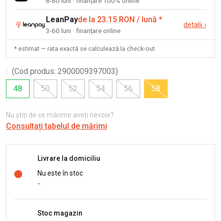
6-60 luni · finanțare 100% online
LeanPay
de la 23.15 RON / lună
*
detalii
›
3-60 luni · finanțare online
* estimat — rata exactă se calculează la check-out
:
(
Cod produs
:
2900009397003
)
48
50
52
54
56
58
Nu știți de ce mărime aveți nevoie?
Consultați tabelul de mărimi
Livrare la domiciliu
Nu este în stoc
-
Stoc magazin