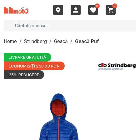
0
0
Home
/
Strindberg
/
Geacă
/
Geacă Puf
LIVRARE GRATUITĂ
ECONOMISIȚI 250.00 RON
25% REDUCERE