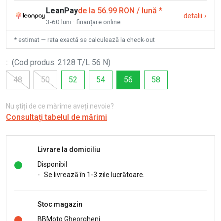
LeanPay
de la 56.99 RON / lună
*
detalii
›
3-60 luni · finanțare online
* estimat — rata exactă se calculează la check-out
:
(
Cod produs
:
2128 T/L 56 N
)
48
50
52
54
56
58
Nu știți de ce mărime aveți nevoie?
Consultați tabelul de mărimi
Livrare la domiciliu
Disponibil
-
Se livrează în 1-3 zile lucrătoare.
Stoc magazin
BBMoto Gheorgheni