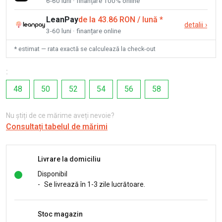
6-60 luni · finanțare 100% online
LeanPay
de la 43.86 RON / lună
*
detalii
›
3-60 luni · finanțare online
* estimat — rata exactă se calculează la check-out
:
48
50
52
54
56
58
Nu știți de ce mărime aveți nevoie?
Consultați tabelul de mărimi
Livrare la domiciliu
Disponibil
-
Se livrează în 1-3 zile lucrătoare.
Stoc magazin