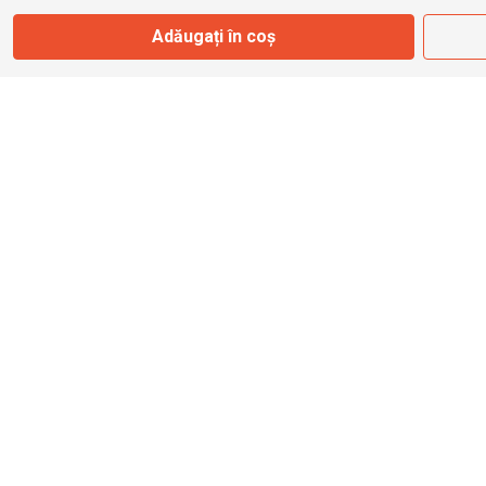
Adăugați în coș
info@bbmoto.ro
Magazin
Otopeni
Str. Ferme D Nr. 2
Otopeni, Ilfov
Marți - Sâmbătă: 10:00 - 18:00
0755 141 155