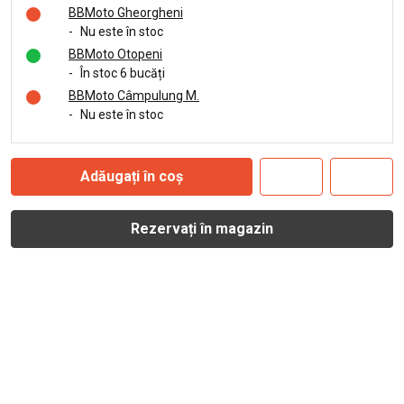
BBMoto Gheorgheni
-
Nu este în stoc
BBMoto Otopeni
-
În stoc 6 bucăți
BBMoto Câmpulung M.
-
Nu este în stoc
Adăugați în coș
Rezervați în magazin