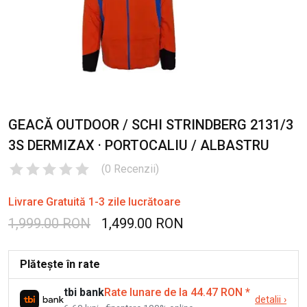
GEACĂ OUTDOOR / SCHI STRINDBERG 2131/3
3S DERMIZAX · PORTOCALIU / ALBASTRU
(
0
Recenzii
)
Livrare Gratuită 1-3 zile lucrătoare
1,999.00 RON
1,499.00 RON
Plătește în rate
tbi bank
Rate lunare de la 44.47 RON
*
detalii
›