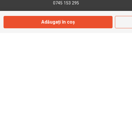
0745 153 295
Adăugați în coș
info@bbmoto.ro
Magazin
Otopeni
Str. Ferme D Nr. 2
Otopeni, Ilfov
Marți - Sâmbătă: 10:00 - 18:00
0755 141 155