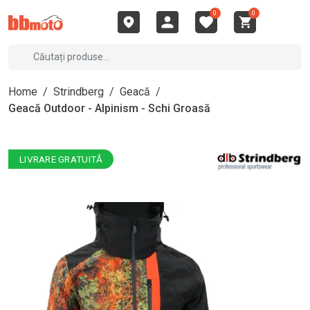
0
0
Home
/
Strindberg
/
Geacă
/
Geacă Outdoor - Alpinism - Schi Groasă
LIVRARE GRATUITĂ