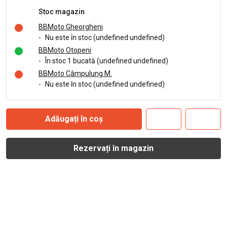
Stoc magazin
BBMoto Gheorgheni
-
Nu este în stoc (undefined undefined)
BBMoto Otopeni
-
În stoc 1 bucată (undefined undefined)
BBMoto Câmpulung M.
-
Nu este în stoc (undefined undefined)
Adăugați în coș
Rezervați în magazin