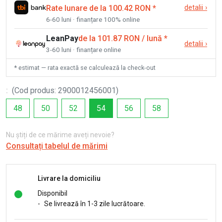
Rate lunare de la 100.42 RON
*
detalii
›
6-60 luni · finanțare 100% online
LeanPay
de la 101.87 RON / lună
*
detalii
›
3-60 luni · finanțare online
* estimat — rata exactă se calculează la check-out
:
(
Cod produs
:
2900012456001
)
48
50
52
54
56
58
Nu știți de ce mărime aveți nevoie?
Consultați tabelul de mărimi
Livrare la domiciliu
Disponibil
-
Se livrează în 1-3 zile lucrătoare.