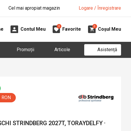
Cel mai apropiat magazin
Logare / Înregistrare
0
0
ne
Contul Meu
Favorite
Coșul Meu
Asistență
Promoții
Articole
0 RON
CHI STRINDBERG 2027T, TORAYDELFY ·