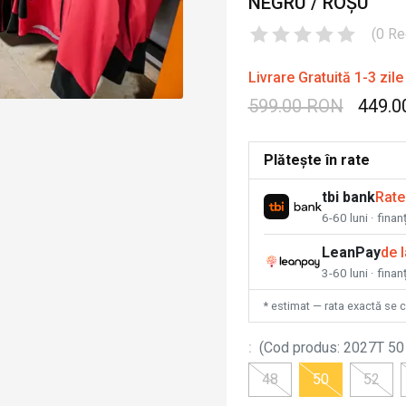
NEGRU / ROȘU
(
0
Re
Livrare Gratuită 1-3 zile
599.00 RON
449.0
Plătește în rate
tbi bank
Rate
6-60 luni · fina
LeanPay
de 
3-60 luni · finan
* estimat — rata exactă se 
:
(
Cod produs
:
2027T 50
48
50
52