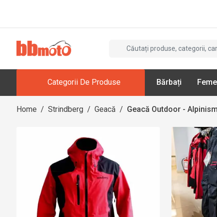
Categorii De Produse
Bărbați
Feme
Home
/
Strindberg
/
Geacă
/
Geacă Outdoor - Alpinism