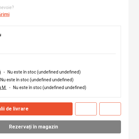
 nevoie?
ărimi
u
i
-
Nu este în stoc (undefined undefined)
Nu este în stoc (undefined undefined)
 M.
-
Nu este în stoc (undefined undefined)
lii de livrare
Rezervați în magazin