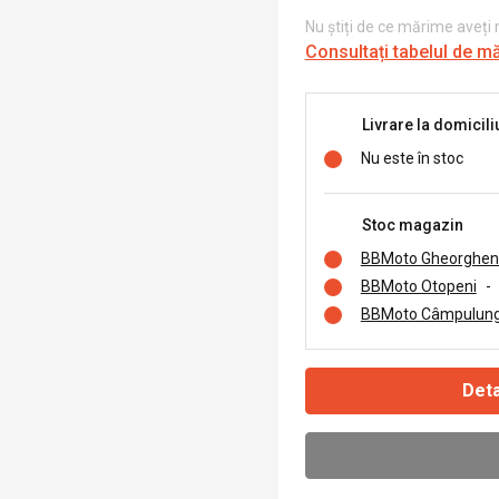
Nu știți de ce mărime aveți
Consultați tabelul de m
Livrare la domicili
Nu este în stoc
Stoc magazin
BBMoto Gheorghen
BBMoto Otopeni
-
BBMoto Câmpulung
Deta