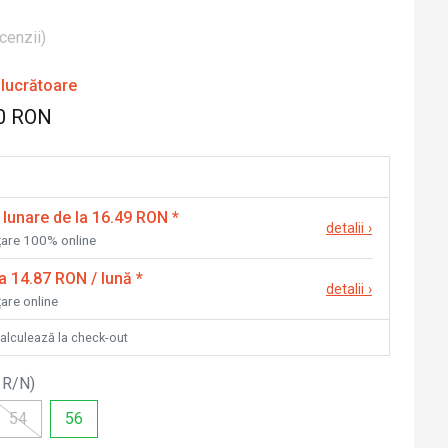
cenzii
)
 lucrătoare
0 RON
 lunare de la 16.49 RON
*
detalii
›
nțare 100% online
la 14.87 RON / lună
*
detalii
›
țare online
calculează la check-out
 R/N
)
54
56