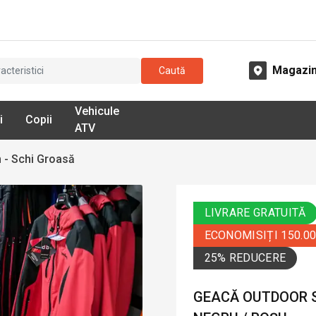
Magazi
Caută
Vehicule
i
Copii
ATV
 - Schi Groasă
LIVRARE GRATUITĂ
ECONOMISIȚI 150.0
25% REDUCERE
GEACĂ OUTDOOR S