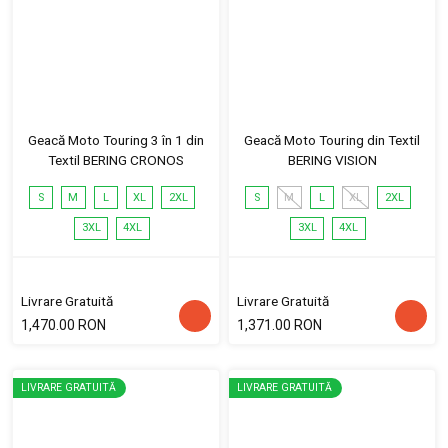
Geacă Moto Touring 3 în 1 din
Geacă Moto Touring din Textil
Textil BERING CRONOS
BERING VISION
S
M
L
XL
2XL
S
M
L
XL
2XL
3XL
4XL
3XL
4XL
Livrare Gratuită
Livrare Gratuită
1,470.00 RON
1,371.00 RON
LIVRARE GRATUITĂ
LIVRARE GRATUITĂ