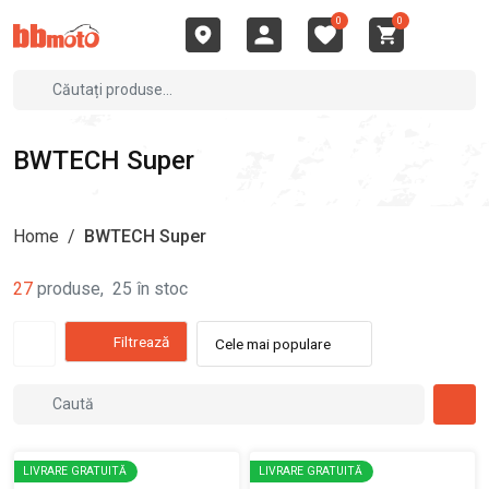
0
0
BWTECH Super
Home
/
BWTECH Super
27
produse
,
25
în stoc
Filtrează
Cele mai populare
LIVRARE GRATUITĂ
LIVRARE GRATUITĂ