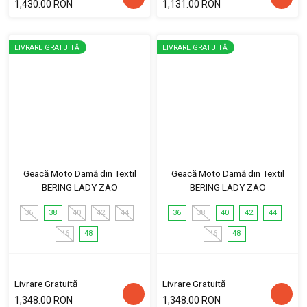
1,430.00 RON
1,131.00 RON
LIVRARE GRATUITĂ
LIVRARE GRATUITĂ
Geacă Moto Damă din Textil
Geacă Moto Damă din Textil
BERING LADY ZAO
BERING LADY ZAO
36
38
40
42
44
36
38
40
42
44
46
48
46
48
Livrare Gratuită
Livrare Gratuită
1,348.00 RON
1,348.00 RON