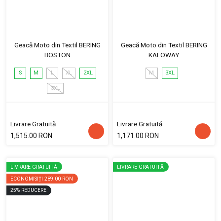
Geacă Moto din Textil BERING
Geacă Moto din Textil BERING
BOSTON
KALOWAY
S
M
L
XL
2XL
M
3XL
3XL
Livrare Gratuită
Livrare Gratuită
1,515.00 RON
1,171.00 RON
LIVRARE GRATUITĂ
LIVRARE GRATUITĂ
ECONOMISIȚI
289.00 RON
25
%
REDUCERE