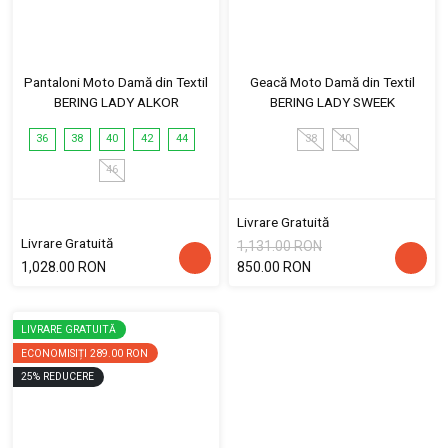
Pantaloni Moto Damă din Textil
Geacă Moto Damă din Textil
BERING LADY ALKOR
BERING LADY SWEEK
36
38
40
42
44
38
40
46
Livrare Gratuită
Livrare Gratuită
1,131.00 RON
1,028.00 RON
850.00 RON
LIVRARE GRATUITĂ
ECONOMISIȚI
289.00 RON
25
%
REDUCERE