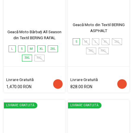
Geacă Moto din Textil BERING
ASPHALT
Geacă Moto Bărbați All Season
din Textil BERING RAFAL
S
M
L
XL
2XL
L
S
M
XL
2XL
3XL
4XL
3XL
4XL
Livrare Gratuită
Livrare Gratuită
1,470.00 RON
828.00 RON
LIVRARE GRATUITĂ
LIVRARE GRATUITĂ