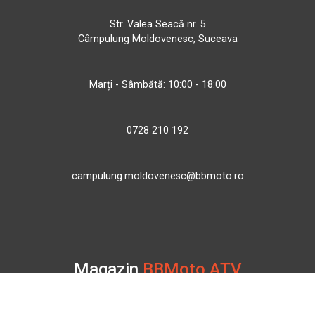
Str. Valea Seacă nr. 5
Câmpulung Moldovenesc, Suceava
Marți - Sâmbătă: 10:00 - 18:00
0728 210 192
campulung.moldovenesc@bbmoto.ro
Magazin
BBMoto ATV
Str. Nicolae Bălcescu Nr. 100