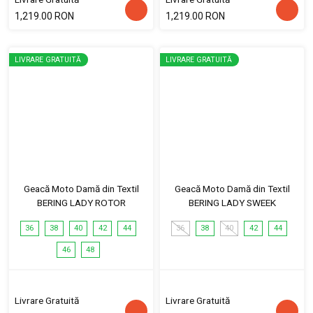
1,219.00 RON
1,219.00 RON
LIVRARE GRATUITĂ
LIVRARE GRATUITĂ
Geacă Moto Damă din Textil
Geacă Moto Damă din Textil
BERING LADY ROTOR
BERING LADY SWEEK
36
38
40
42
44
36
38
40
42
44
46
48
Livrare Gratuită
Livrare Gratuită