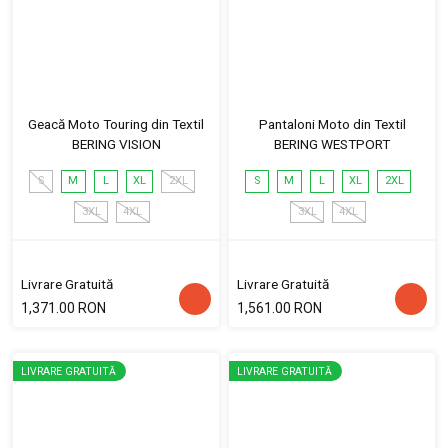
Geacă Moto Touring din Textil
Pantaloni Moto din Textil
BERING VISION
BERING WESTPORT
S
M
L
XL
2XL
S
M
L
XL
2XL
3XL
4XL
3XL
4XL
Livrare Gratuită
Livrare Gratuită
1,371.00 RON
1,561.00 RON
LIVRARE GRATUITĂ
LIVRARE GRATUITĂ