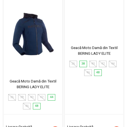
Geacă Moto Damă din Textil
BERING LADY ELITE
36
38
40
42
44
46
48
Geacă Moto Damă din Textil
BERING LADY ELITE
36
38
40
42
44
46
48
Livrare Gratuită
Livrare Gratuită