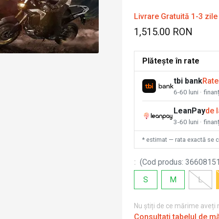
Livrare Gratuită 1-3 zile
1,515.00 RON
Plătește în rate
tbi bank
Rate
6-60 luni · fina
LeanPay
de 
3-60 luni · finan
* estimat — rata exactă se 
:
(
Cod produs
:
3660815
S
M
L
Nu știți de ce mărime aveți
Consultați tabelul de m