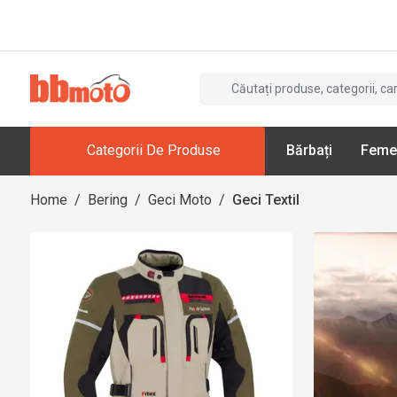
Categorii De Produse
Bărbați
Feme
Home
/
Bering
/
Geci Moto
/
Geci Textil