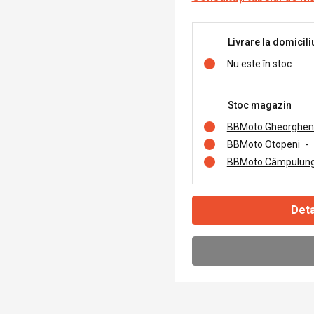
Livrare la domicili
Nu este în stoc
Stoc magazin
BBMoto Gheorghen
BBMoto Otopeni
-
BBMoto Câmpulung
Deta