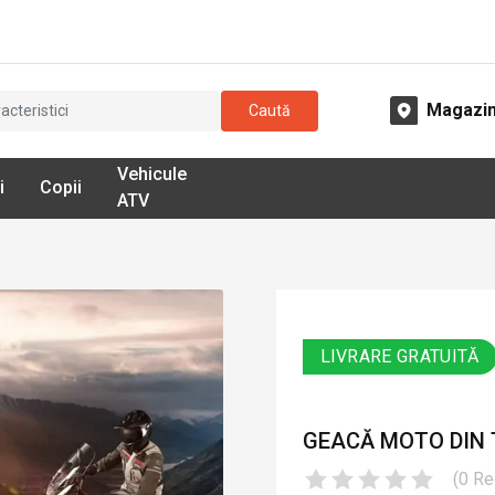
Magazi
Caută
Vehicule
i
Copii
ATV
LIVRARE GRATUITĂ
GEACĂ MOTO DIN T
(
0
Re