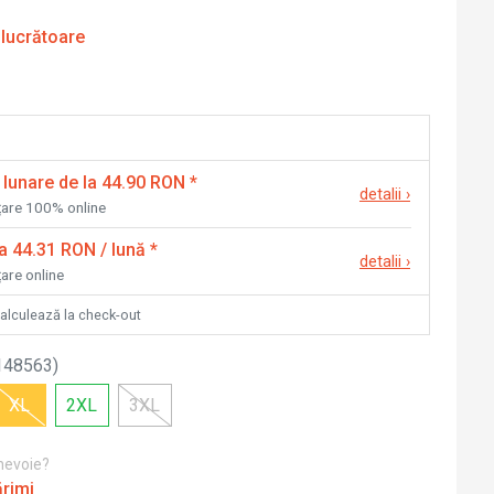
 lucrătoare
 lunare de la 44.90 RON
*
detalii
›
nțare 100% online
la 44.31 RON / lună
*
detalii
›
țare online
calculează la check-out
148563
)
XL
2XL
3XL
 nevoie?
ărimi