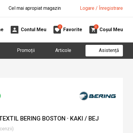
Cel mai apropiat magazin
Logare / Înregistrare
0
0
ne
Contul Meu
Favorite
Coșul Meu
Asistență
Promoții
Articole
EXTIL BERING BOSTON · KAKI / BEJ
cenzii
)