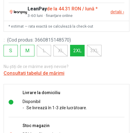
LeanPay
de la 44.31 RON / lună
*
detalii
›
3-60 luni · finanțare online
* estimat — rata exactă se calculează la check-out
:
(
Cod produs
:
3660815148570
)
S
M
L
XL
2XL
3XL
Nu știți de ce mărime aveți nevoie?
Consultați tabelul de mărimi
Livrare la domiciliu
Disponibil
-
Se livrează în 1-3 zile lucrătoare.
Stoc magazin