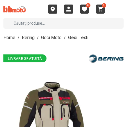
0
0
Home
/
Bering
/
Geci Moto
/
Geci Textil
LIVRARE GRATUITĂ