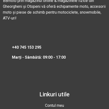
BBmoto prin magazinul online & magazinele fizice din
Gheorgheni și Otopeni vă oferă echipamente moto, accesorii
moto și piese de schimb pentru motociclete, snowmobile,
ATV-uri!
+40 745 153 295
Marți - Sâmbătă: 09:00 - 17:00
Linkuri utile
Contul meu