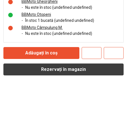
BBMoto Gheorgheni
-
Nu este în stoc (undefined undefined)
BBMoto Otopeni
-
În stoc 1 bucată (undefined undefined)
BBMoto Câmpulung M.
-
Nu este în stoc (undefined undefined)
Adăugați în coș
Rezervați în magazin