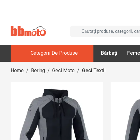
Categorii De Produse
Bărbați
Feme
Home
/
Bering
/
Geci Moto
/
Geci Textil