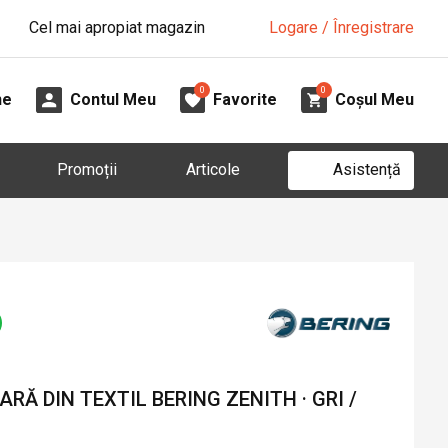
Cel mai apropiat magazin
Logare / Înregistrare
0
0
ne
Contul Meu
Favorite
Coșul Meu
Asistență
Promoții
Articole
RĂ DIN TEXTIL BERING ZENITH · GRI /