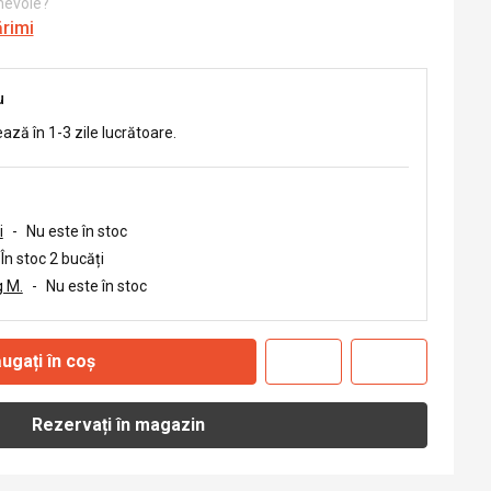
 nevoie?
ărimi
u
ează în 1-3 zile lucrătoare.
i
-
Nu este în stoc
În stoc 2 bucăți
 M.
-
Nu este în stoc
ugați în coș
Rezervați în magazin