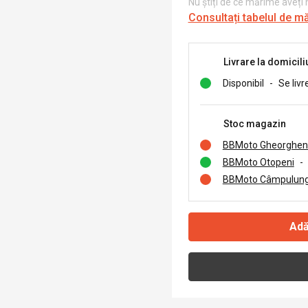
Nu știți de ce mărime aveți
Consultați tabelul de m
Livrare la domicili
Disponibil
-
Se livr
Stoc magazin
BBMoto Gheorghen
BBMoto Otopeni
-
BBMoto Câmpulung
Adă