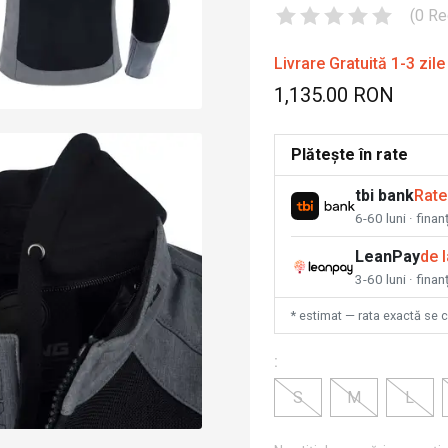
(
0
Re
Livrare Gratuită 1-3 zile
1,135.00 RON
Plătește în rate
tbi bank
Rate
6-60 luni · fina
LeanPay
de 
3-60 luni · finan
* estimat — rata exactă se 
:
S
M
L