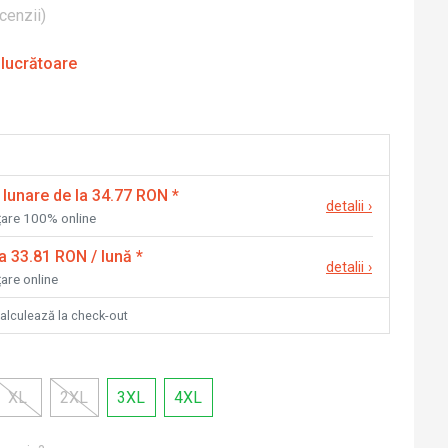
cenzii
)
 lucrătoare
 lunare de la 34.77 RON
*
detalii
›
nțare 100% online
la 33.81 RON / lună
*
detalii
›
țare online
calculează la check-out
XL
2XL
3XL
4XL