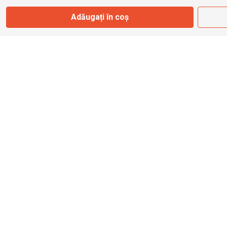
Adăugați în coș
info@bbmoto.ro
Magazin
Otopeni
Str. Ferme D Nr. 2
Otopeni, Ilfov
Marți - Sâmbătă: 10:00 - 18:00
0755 141 155