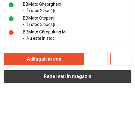
BBMoto Gheorgheni
-
În stoc 2 bucăți
BBMoto Otopeni
-
În stoc 3 bucăți
BBMoto Câmpulung M.
-
Nu este în stoc
Adăugați în coș
Rezervați în magazin