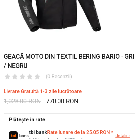
GEACĂ MOTO DIN TEXTIL BERING BARIO · GRI
/ NEGRU
(
0
Recenzii
)
Livrare Gratuită 1-3 zile lucrătoare
1,028.00 RON
770.00 RON
Plătește în rate
tbi bank
Rate lunare de la 25.05 RON
*
detalii
›