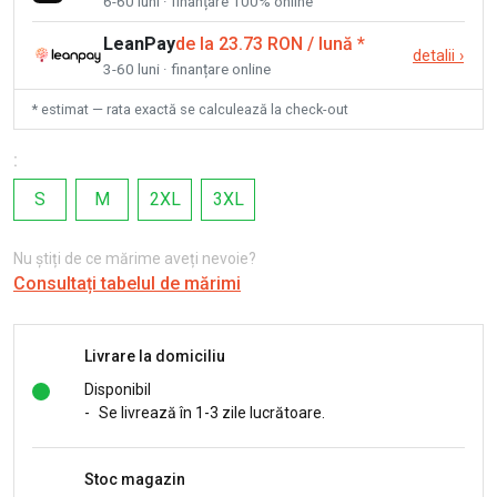
6-60 luni · finanțare 100% online
LeanPay
de la 23.73 RON / lună
*
detalii
›
3-60 luni · finanțare online
* estimat — rata exactă se calculează la check-out
:
S
M
2XL
3XL
Nu știți de ce mărime aveți nevoie?
Consultați tabelul de mărimi
Livrare la domiciliu
Disponibil
-
Se livrează în 1-3 zile lucrătoare.
Stoc magazin