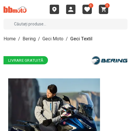
0
0
Home
/
Bering
/
Geci Moto
/
Geci Textil
LIVRARE GRATUITĂ