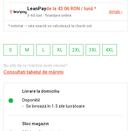
LeanPay
de la 43.06 RON / lună
*
detalii
›
3-60 luni · finanțare online
* estimat — rata exactă se calculează la check-out
:
S
M
L
XL
2XL
3XL
4XL
Nu știți de ce mărime aveți nevoie?
Consultați tabelul de mărimi
Livrare la domiciliu
Disponibil
-
Se livrează în 1-3 zile lucrătoare.
Stoc magazin