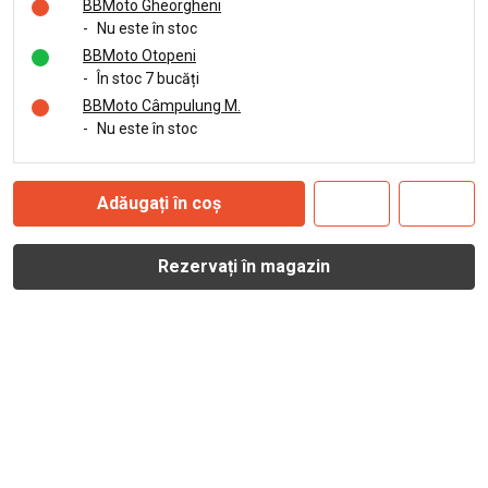
BBMoto Gheorgheni
-
Nu este în stoc
BBMoto Otopeni
-
În stoc 7 bucăți
BBMoto Câmpulung M.
-
Nu este în stoc
Adăugați în coș
Rezervați în magazin