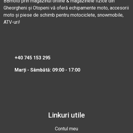
BBmoto prin magazinul online & magazinele fizice din
Gheorgheni și Otopeni vă oferă echipamente moto, accesorii
moto și piese de schimb pentru motociclete, snowmobile,
ATV-uri!
+40 745 153 295
Marți - Sâmbătă: 09:00 - 17:00
Linkuri utile
Contul meu