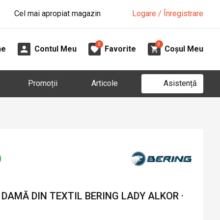
Cel mai apropiat magazin
Logare / Înregistrare
0
0
ne
Contul Meu
Favorite
Coșul Meu
Asistență
Promoții
Articole
DAMĂ DIN TEXTIL BERING LADY ALKOR ·