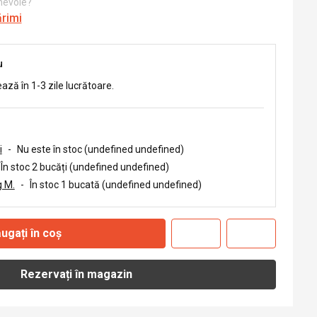
 nevoie?
ărimi
u
ează în 1-3 zile lucrătoare.
i
-
Nu este în stoc (undefined undefined)
În stoc 2 bucăți (undefined undefined)
 M.
-
În stoc 1 bucată (undefined undefined)
ugați în coș
Rezervați în magazin