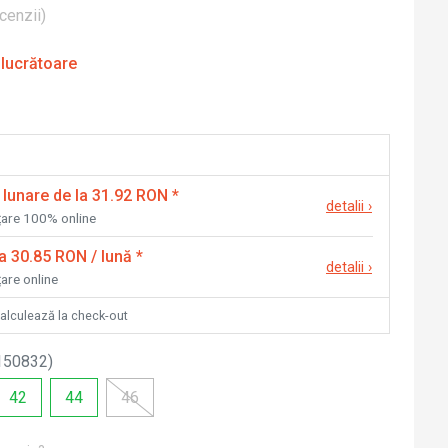
cenzii
)
 lucrătoare
 lunare de la 31.92 RON
*
detalii
›
nțare 100% online
la 30.85 RON / lună
*
detalii
›
țare online
calculează la check-out
150832
)
42
44
46