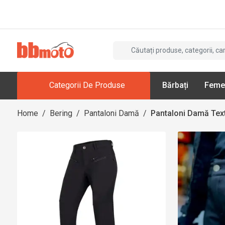
Categorii De Produse
Bărbați
Feme
Home
/
Bering
/
Pantaloni Damă
/
Pantaloni Damă Text