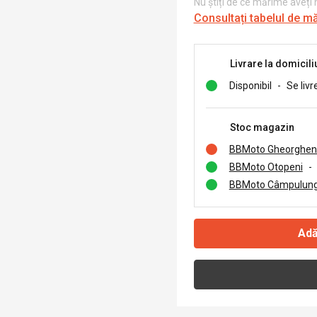
Nu știți de ce mărime aveți
Consultați tabelul de m
Livrare la domicili
Disponibil
-
Se livr
Stoc magazin
BBMoto Gheorghen
BBMoto Otopeni
-
BBMoto Câmpulung
Adă