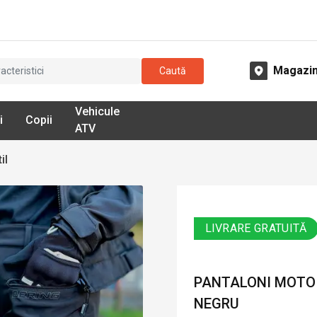
Magazi
Caută
Vehicule
i
Copii
ATV
il
LIVRARE GRATUITĂ
PANTALONI MOTO 
NEGRU