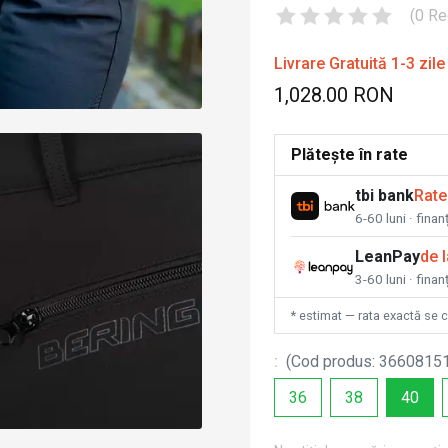
(
0
Re
Livrare Gratuită 1-3 zile
1,028.00 RON
Plătește în rate
tbi bank
Rate
6-60 luni · fina
LeanPay
de 
3-60 luni · finan
* estimat — rata exactă se 
:
(
Cod produs
:
3660815
36
38
40