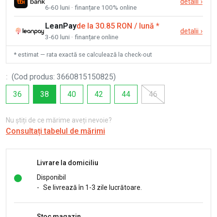
detalii
›
6-60 luni · finanțare 100% online
LeanPay
de la 30.85 RON / lună
*
detalii
›
3-60 luni · finanțare online
* estimat — rata exactă se calculează la check-out
:
(
Cod produs
:
3660815150825
)
36
38
40
42
44
46
Nu știți de ce mărime aveți nevoie?
Consultați tabelul de mărimi
Livrare la domiciliu
Disponibil
-
Se livrează în 1-3 zile lucrătoare.
Stoc magazin