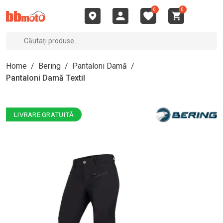
0
0
Home
/
Bering
/
Pantaloni Damă
/
Pantaloni Damă Textil
LIVRARE GRATUITĂ