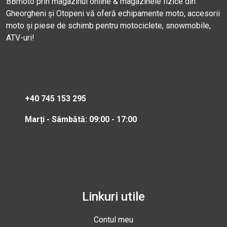
BBmoto prin magazinul online & magazinele fizice din
Gheorgheni și Otopeni vă oferă echipamente moto, accesorii
moto și piese de schimb pentru motociclete, snowmobile,
ATV-uri!
+40 745 153 295
Marți - Sâmbătă: 09:00 - 17:00
Linkuri utile
Contul meu