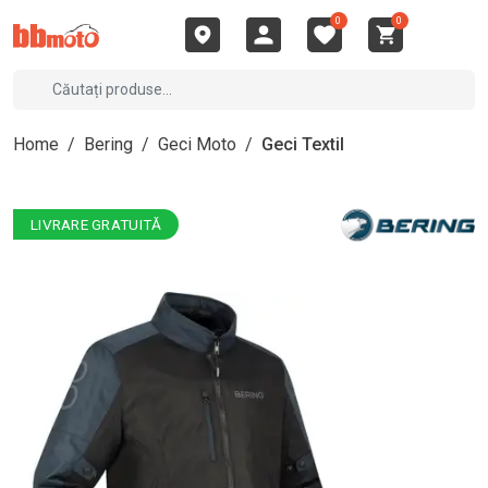
0
0
Home
/
Bering
/
Geci Moto
/
Geci Textil
LIVRARE GRATUITĂ