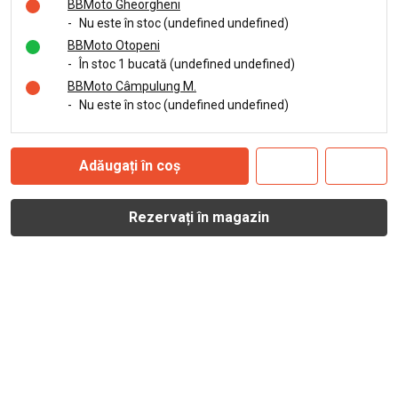
BBMoto Gheorgheni
-
Nu este în stoc (undefined undefined)
BBMoto Otopeni
-
În stoc 1 bucată (undefined undefined)
BBMoto Câmpulung M.
-
Nu este în stoc (undefined undefined)
Adăugați în coș
Rezervați în magazin