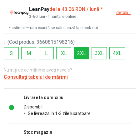
LeanPay
de la 43.06 RON / lună
*
detalii
›
3-60 luni · finanțare online
* estimat — rata exactă se calculează la check-out
:
(
Cod produs
:
3660815198216
)
S
M
L
XL
2XL
3XL
4XL
Nu știți de ce mărime aveți nevoie?
Consultați tabelul de mărimi
Livrare la domiciliu
Disponibil
-
Se livrează în 1-3 zile lucrătoare.
Stoc magazin