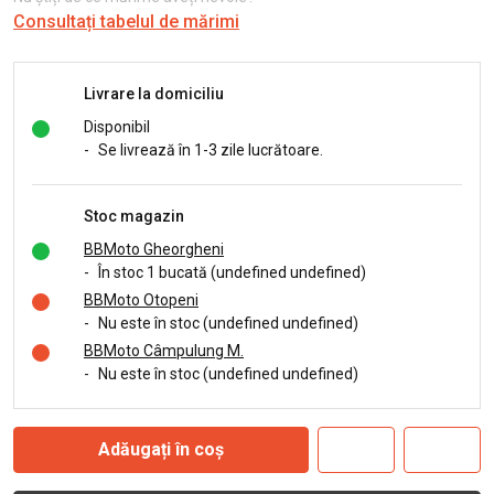
Consultați tabelul de mărimi
Livrare la domiciliu
Disponibil
-
Se livrează în 1-3 zile lucrătoare.
Stoc magazin
BBMoto Gheorgheni
-
În stoc 1 bucată (undefined undefined)
BBMoto Otopeni
-
Nu este în stoc (undefined undefined)
BBMoto Câmpulung M.
-
Nu este în stoc (undefined undefined)
Adăugați în coș