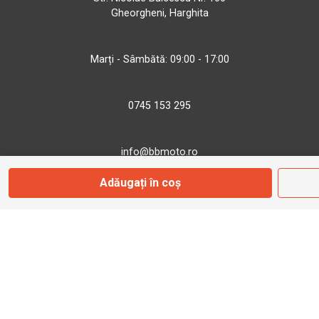
Gheorgheni, Harghita
Marți - Sâmbătă: 09:00 - 17:00
0745 153 295
info@bbmoto.ro
Adăugați în coș
Magazin
Otopeni
Str. Ferme D Nr. 2
Otopeni, Ilfov