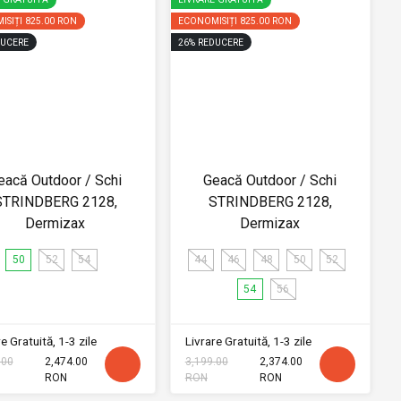
ISIȚI
825.00 RON
ECONOMISIȚI
825.00 RON
UCERE
26
%
REDUCERE
eacă Outdoor / Schi
Geacă Outdoor / Schi
STRINDBERG 2128,
STRINDBERG 2128,
Dermizax
Dermizax
50
52
54
44
46
48
50
52
54
56
e Gratuită, 1-3 zile
Livrare Gratuită, 1-3 zile
.00
2,474.00
3,199.00
2,374.00
RON
RON
RON