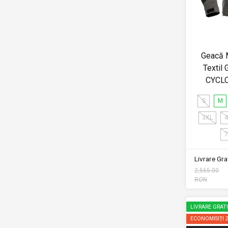
Geacă M
Textil
CYCL
S
M
3XL
4
7
Livrare Grat
2,565.00
RON
LIVRARE GRAT
ECONOMISIȚI