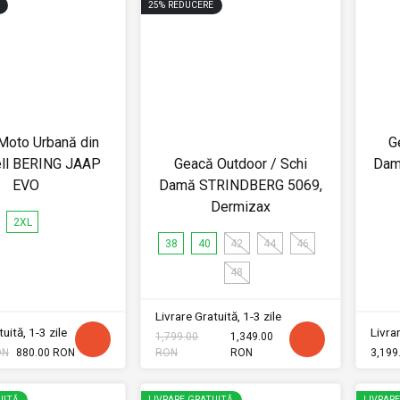
25
%
REDUCERE
Moto Urbană din
G
ell BERING JAAP
Geacă Outdoor / Schi
Dam
EVO
Damă STRINDBERG 5069,
Dermizax
2XL
38
40
42
44
46
48
Livrare Gratuită, 1-3 zile
uită, 1-3 zile
Livrar
1,799.00
1,349.00
ON
880.00 RON
RON
RON
3,199
UITĂ
LIVRARE GRATUITĂ
LIVRAR