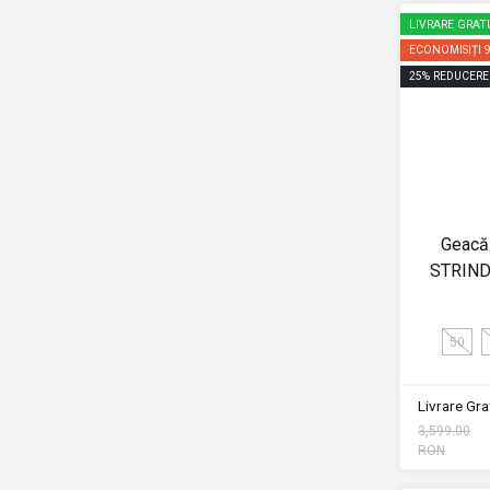
LIVRARE GRAT
ECONOMISIȚI
25
%
REDUCERE
Geacă 
STRIND
50
Livrare Grat
3,599.00
RON