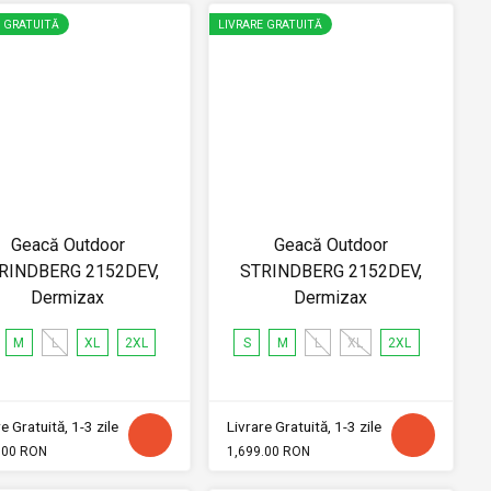
E GRATUITĂ
LIVRARE GRATUITĂ
Geacă Outdoor
Geacă Outdoor
RINDBERG 2152DEV,
STRINDBERG 2152DEV,
Dermizax
Dermizax
M
L
XL
2XL
S
M
L
XL
2XL
e Gratuită, 1-3 zile
Livrare Gratuită, 1-3 zile
.00 RON
1,699.00 RON