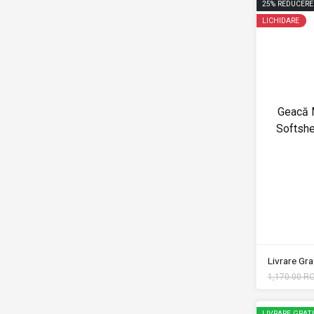
25
%
REDUCERE
LICHIDARE
Geacă 
Softsh
Livrare Grat
1,170.00 R
LIVRARE GRAT