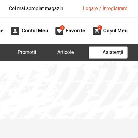
Cel mai apropiat magazin
Logare / Înregistrare
0
0
ne
Contul Meu
Favorite
Coșul Meu
Asistență
Promoții
Articole