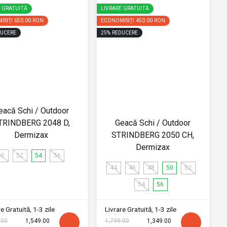
E GRATUITĂ
LIVRARE GRATUITĂ
ISIȚI
650.00 RON
ECONOMISIȚI
450.00 RON
UCERE
25
%
REDUCERE
eacă Schi / Outdoor
TRINDBERG 2048 D,
Geacă Schi / Outdoor
Dermizax
STRINDBERG 2050 CH,
Dermizax
50
52
54
56
44
46
48
50
52
54
56
e Gratuită, 1-3 zile
Livrare Gratuită, 1-3 zile
.00
1,549.00
1,799.00
1,349.00