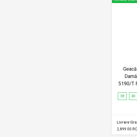
Geacă 
Damă
5190/T P
38
40
Livrare Grat
2,899.00 R