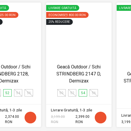
UITĂ
LIVRARE GRATUITĂ
LIVRAR
825.00 RON
ECONOMISIȚI
800.00 RON
25
%
REDUCERE
Outdoor / Schi
Geacă Outdoor / Schi
NDBERG 2128,
STRINDBERG 2147 D,
G
Dermizax
Dermizax
ST
52
54
56
50
52
54
56
uită, 1-3 zile
Livrare Gratuită, 1-3 zile
Livrar
2,374.00
3,199.00
2,399.00
RON
RON
RON
3,199