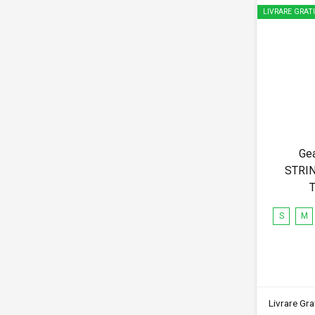
LIVRARE GRAT
Ge
STRIN
T
S
M
Livrare Grat