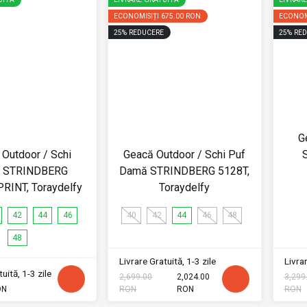
ECONOMISIȚI
675.00 RON
ECONOM
25
%
REDUCERE
25
%
RED
G
Outdoor / Schi
Geacă Outdoor / Schi Puf
 STRINDBERG
Damă STRINDBERG 5128T,
RINT, Toraydelfy
Toraydelfy
42
44
46
40
42
44
46
48
48
Livrare Gratuită, 1-3 zile
Livrar
uită, 1-3 zile
2,699.00
2,024.00
3,299
ON
RON
RON
RON