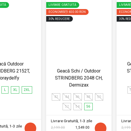
UITĂ
LIVRARE GRATUITĂ
LIVRAR
ECONOMISIȚI
650.00 RON
ECONOM
30
%
REDUCERE
30
%
RED
acă Outdoor
G
DBERG 2152T,
Geacă Schi / Outdoor
S
oraydelfy
STRINDBERG 2048 CH,
Dermizax
L
XL
2XL
42
44
46
48
50
52
54
56
Livrare Gratuită, 1-3 zile
Livrar
uită, 1-3 zile
2,199.00
1,549.00
2,199