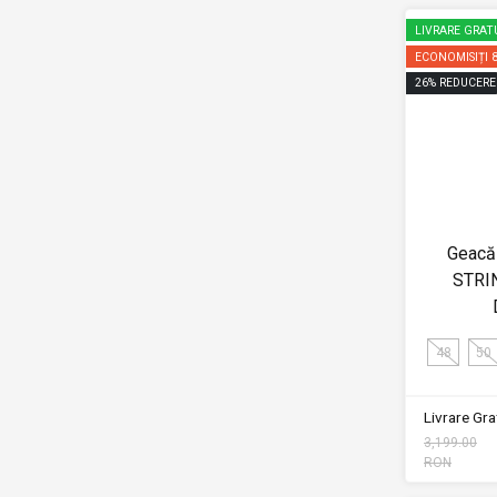
LIVRARE GRAT
ECONOMISIȚI
26
%
REDUCERE
Geacă 
STRI
48
50
Livrare Grat
3,199.00
RON