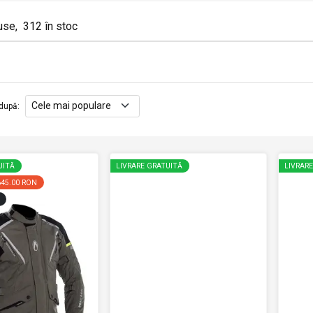
use
,
312
în stoc
după
:
UITĂ
LIVRARE GRATUITĂ
LIVRAR
645.00 RON