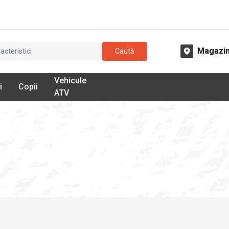
Magazi
Caută
Vehicule
i
Copii
ATV