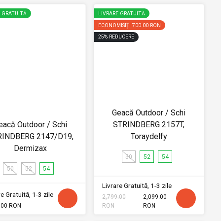
E GRATUITĂ
LIVRARE GRATUITĂ
ECONOMISIȚI
700.00 RON
25
%
REDUCERE
Geacă Outdoor / Schi
eacă Outdoor / Schi
STRINDBERG 2157T,
RINDBERG 2147/D19,
Toraydelfy
Dermizax
50
52
54
50
52
54
Livrare Gratuită, 1-3 zile
e Gratuită, 1-3 zile
2,799.00
2,099.00
.00 RON
RON
RON