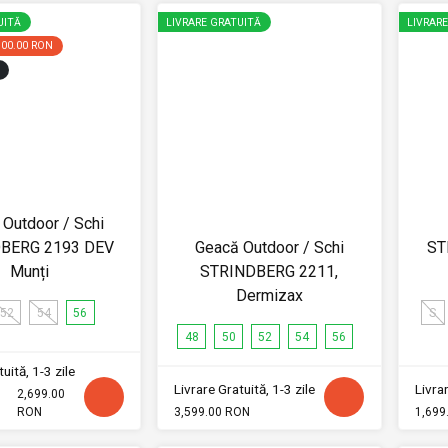
UITĂ
LIVRARE GRATUITĂ
LIVRAR
900.00 RON
Outdoor / Schi
BERG 2193 DEV
Geacă Outdoor / Schi
ST
Munți
STRINDBERG 2211,
Dermizax
52
54
56
S
48
50
52
54
56
uită, 1-3 zile
Livrare Gratuită, 1-3 zile
Livrar
2,699.00
RON
3,599.00 RON
1,699