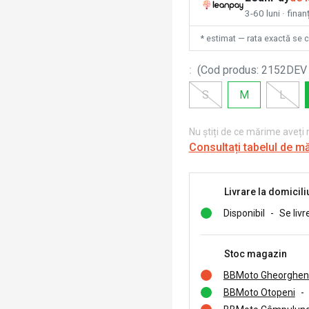
3-60 luni · finan
* estimat — rata exactă se 
:
(
Cod produs
:
2152DEV
S
M
L
Nu știți de ce mărime aveți
Consultați tabelul de m
Livrare la domicili
Disponibil
-
Se livr
Stoc magazin
BBMoto Gheorghen
BBMoto Otopeni
-