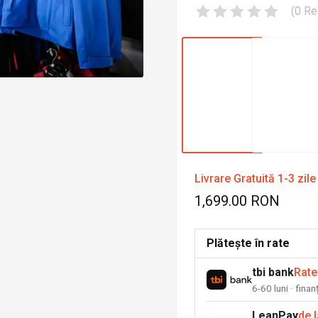
(
0
Re
Livrare Gratuită 1-3 zile
1,699.00 RON
Plătește în rate
tbi bank
Rate
6-60 luni · fina
LeanPay
de 