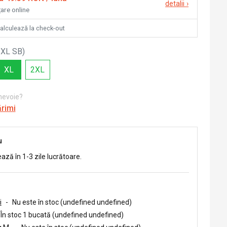
detalii
›
țare online
calculează la check-out
 XL SB
)
XL
2XL
 nevoie?
ărimi
u
ează în 1-3 zile lucrătoare.
i
-
Nu este în stoc (undefined undefined)
În stoc 1 bucată (undefined undefined)