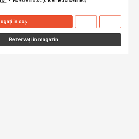
 M.
-
Nu este în stoc (undefined undefined)
ugați în coș
Rezervați în magazin