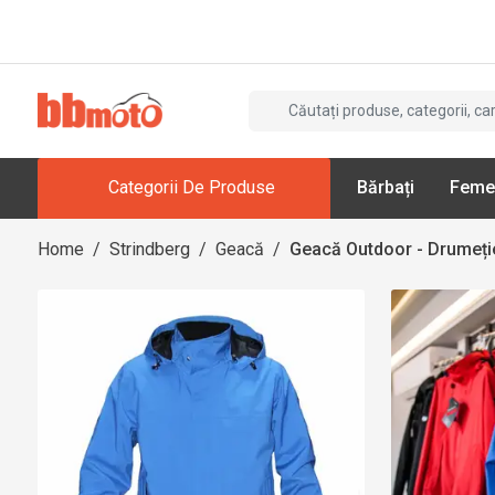
Categorii De Produse
Bărbați
Feme
Home
/
Strindberg
/
Geacă
/
Geacă Outdoor - Drumeți