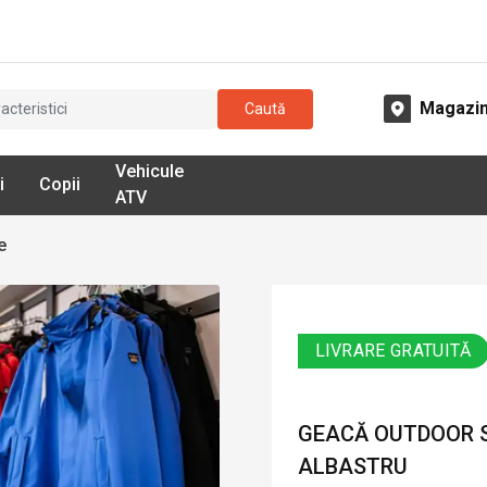
Magazi
Caută
Vehicule
i
Copii
ATV
e
LIVRARE GRATUITĂ
GEACĂ OUTDOOR S
ALBASTRU