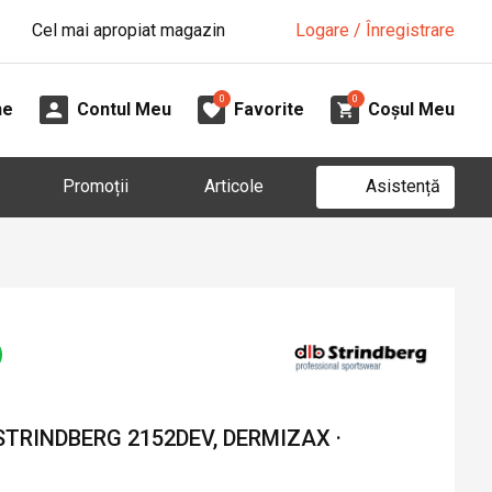
Cel mai apropiat magazin
Logare / Înregistrare
0
0
ne
Contul Meu
Favorite
Coșul Meu
Asistență
Promoții
Articole
TRINDBERG 2152DEV, DERMIZAX ·