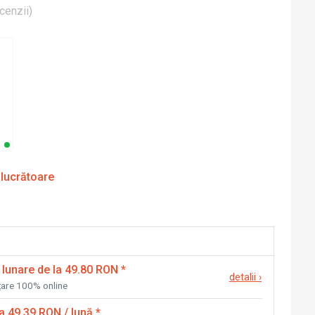
cenzii
)
 lucrătoare
 lunare de la 49.80 RON
*
detalii
›
nțare 100% online
la 49.39 RON / lună
*