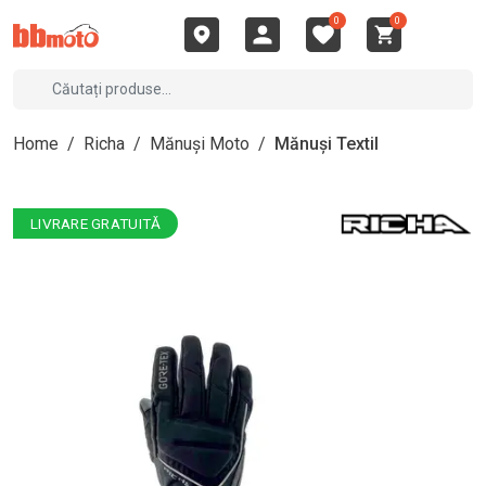
0
0
Home
/
Richa
/
Mănuși Moto
/
Mănuși Textil
LIVRARE GRATUITĂ