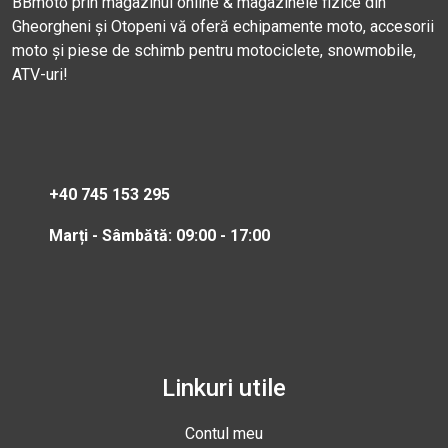
BBmoto prin magazinul online & magazinele fizice din
Gheorgheni și Otopeni vă oferă echipamente moto, accesorii
moto și piese de schimb pentru motociclete, snowmobile,
ATV-uri!
+40 745 153 295
Marți - Sâmbătă: 09:00 - 17:00
Linkuri utile
Contul meu