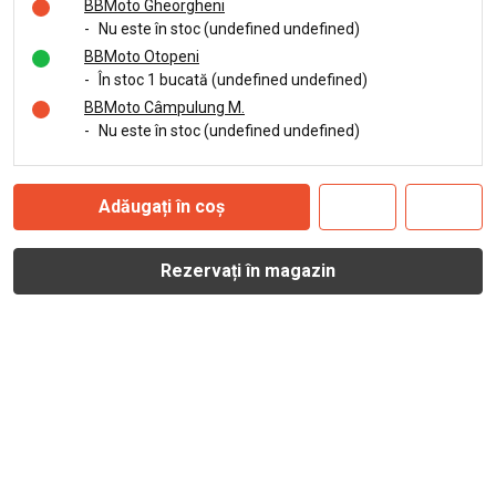
BBMoto Gheorgheni
-
Nu este în stoc (undefined undefined)
BBMoto Otopeni
-
În stoc 1 bucată (undefined undefined)
BBMoto Câmpulung M.
-
Nu este în stoc (undefined undefined)
Adăugați în coș
Rezervați în magazin