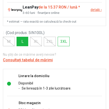
LeanPay
de la 15.37 RON / lună
*
detalii
›
3-60 luni · finanțare online
* estimat — rata exactă se calculează la check-out
:
(
Cod produs
:
5IN100L
)
M
L
XL
2XL
3XL
Nu știți de ce mărime aveți nevoie?
Consultați tabelul de mărimi
Livrare la domiciliu
Disponibil
-
Se livrează în 1-3 zile lucrătoare.
Stoc magazin