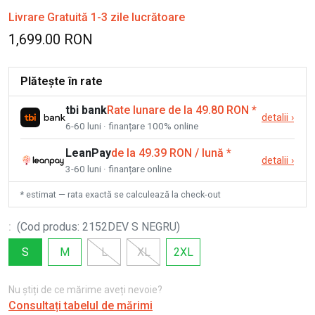
Livrare Gratuită 1-3 zile lucrătoare
1,699.00 RON
Plătește în rate
tbi bank
Rate lunare de la 49.80 RON
*
detalii
›
6-60 luni · finanțare 100% online
LeanPay
de la 49.39 RON / lună
*
detalii
›
3-60 luni · finanțare online
* estimat — rata exactă se calculează la check-out
:
(
Cod produs
:
2152DEV S NEGRU
)
S
M
L
XL
2XL
Nu știți de ce mărime aveți nevoie?
Consultați tabelul de mărimi