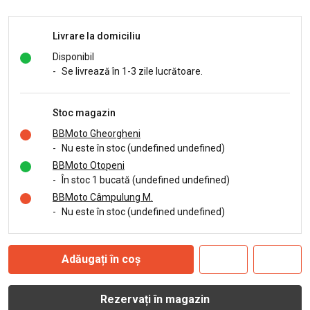
Livrare la domiciliu
Disponibil
-
Se livrează în 1-3 zile lucrătoare.
Stoc magazin
BBMoto Gheorgheni
-
Nu este în stoc (undefined undefined)
BBMoto Otopeni
-
În stoc 1 bucată (undefined undefined)
BBMoto Câmpulung M.
-
Nu este în stoc (undefined undefined)
Adăugați în coș
Rezervați în magazin