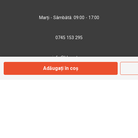
Marți - Sâmbătă: 09:00 - 17:00
0745 153 295
info@bbmoto.ro
Adăugați în coș
Magazin
Otopeni
Str. Ferme D Nr. 2
Otopeni, Ilfov