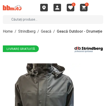
0
0
Home
/
Strindberg
/
Geacă
/
Geacă Outdoor - Drumeție
LIVRARE GRATUITĂ