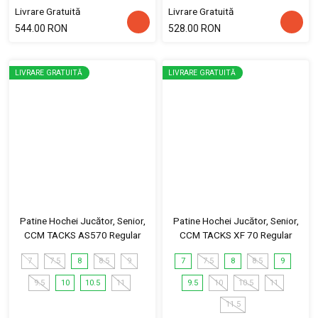
Livrare Gratuită
Livrare Gratuită
544.00 RON
528.00 RON
LIVRARE GRATUITĂ
LIVRARE GRATUITĂ
Patine Hochei Jucător, Senior,
Patine Hochei Jucător, Senior,
CCM TACKS AS570 Regular
CCM TACKS XF 70 Regular
7
7.5
8
8.5
9
7
7.5
8
8.5
9
9.5
10
10.5
11
9.5
10
10.5
11
11.5