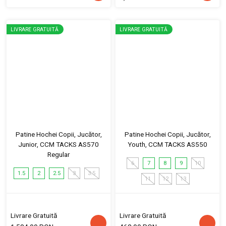
LIVRARE GRATUITĂ
LIVRARE GRATUITĂ
Patine Hochei Copii, Jucător,
Patine Hochei Copii, Jucător,
Junior, CCM TACKS AS570
Youth, CCM TACKS AS550
Regular
6
7
8
9
10
1.5
2
2.5
3
3.5
11
12
13
Livrare Gratuită
Livrare Gratuită