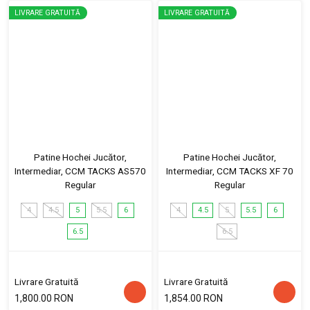
LIVRARE GRATUITĂ
LIVRARE GRATUITĂ
Patine Hochei Jucător,
Patine Hochei Jucător,
Intermediar, CCM TACKS AS570
Intermediar, CCM TACKS XF 70
Regular
Regular
4
4.5
5
5.5
6
4
4.5
5
5.5
6
6.5
6.5
Livrare Gratuită
Livrare Gratuită
1,800.00 RON
1,854.00 RON