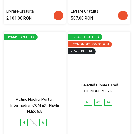
Livrare Gratuită
Livrare Gratuită
2,101.00 RON
507.00 RON
LIVRARE GRATUITĂ
LIVRARE GRATUITĂ
ECONOMISIȚI
325.00 RON
25
%
REDUCERE
Pelerină Ploaie Damă
STRINDBERG 5161
Patine Hochei Portar,
40
42
44
Intermediar, CCM EXTREME
FLEX 6.5
4
5
6