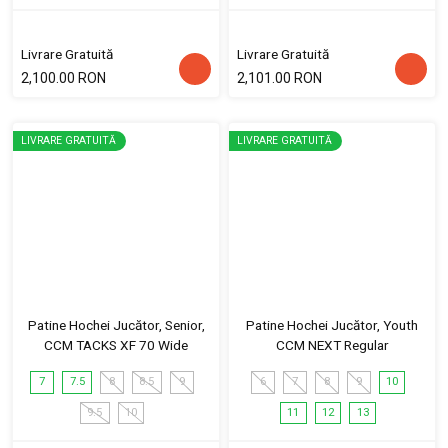
Livrare Gratuită
Livrare Gratuită
2,100.00 RON
2,101.00 RON
LIVRARE GRATUITĂ
LIVRARE GRATUITĂ
Patine Hochei Jucător, Senior,
Patine Hochei Jucător, Youth
CCM TACKS XF 70 Wide
CCM NEXT Regular
7
7.5
8
8.5
9
6
7
8
9
10
9.5
10
11
12
13