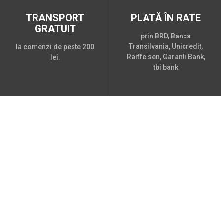
TRANSPORT
PLATĂ ÎN RATE
GRATUIT
prin BRD, Banca
Transilvania, Unicredit,
la comenzi de peste 200
Raiffeisen, Garanti Bank,
lei.
tbi bank