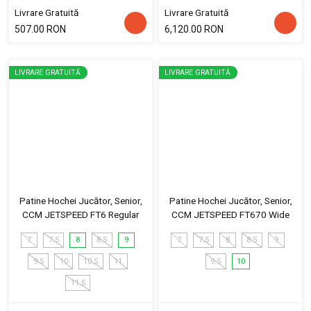
Livrare Gratuită
Livrare Gratuită
507.00 RON
6,120.00 RON
LIVRARE GRATUITĂ
LIVRARE GRATUITĂ
Patine Hochei Jucător, Senior,
Patine Hochei Jucător, Senior,
CCM JETSPEED FT6 Regular
CCM JETSPEED FT670 Wide
7
7.5
8
8.5
9
7
7.5
8
8.5
9
9.5
10
10.5
11
9.5
10
11.5