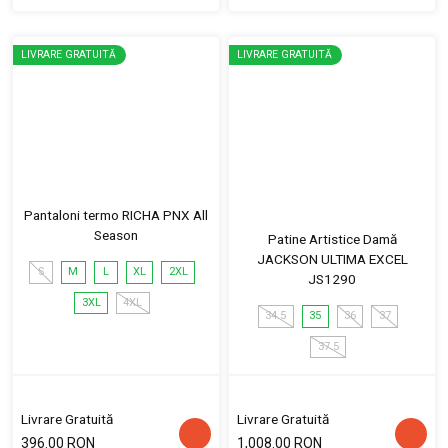
LIVRARE GRATUITĂ
LIVRARE GRATUITĂ
Pantaloni termo RICHA PNX All
Season
Patine Artistice Damă
JACKSON ULTIMA EXCEL
S
M
L
XL
2XL
JS1290
3XL
4XL
34.5
35
36
37
37.5
Livrare Gratuită
Livrare Gratuită
396.00 RON
1,008.00 RON