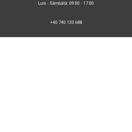
Luni - Sâmbătă: 09:00 - 17:00
+40 740 133 688
atv@bbmoto.ro
Magazin
BBmoto ATV Otopeni
Str. Ferme D Nr. 2
Otopeni, Ilfov