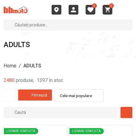
0
0
ADULTS
Home
/
ADULTS
2480
produse
,
1397
în stoc
Filtrează
Cele mai populare
LIVRARE GRATUITĂ
LIVRARE GRATUITĂ