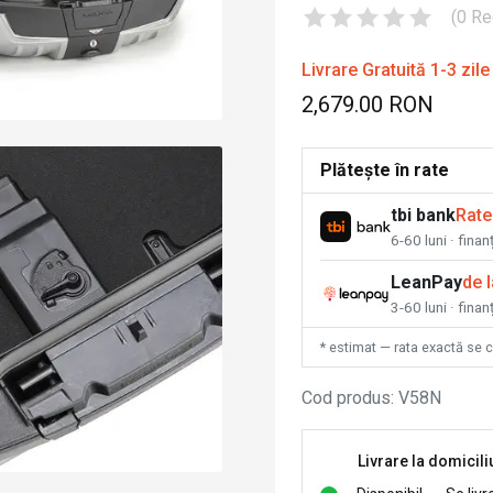
(
0
Re
Livrare Gratuită 1-3 zile
2,679.00 RON
Plătește în rate
tbi bank
Rate
6-60 luni · fina
LeanPay
de 
3-60 luni · finan
* estimat — rata exactă se 
Cod produs
:
V58N
Livrare la domicili