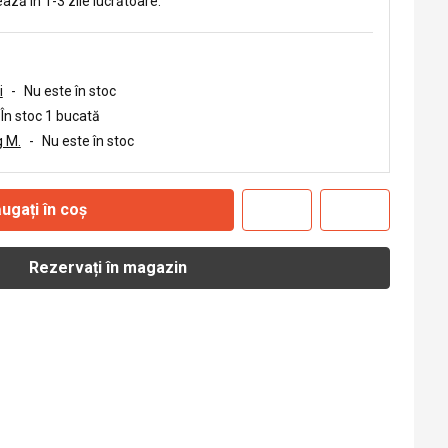
ează în 1-3 zile lucrătoare.
i
-
Nu este în stoc
În stoc 1 bucată
 M.
-
Nu este în stoc
ugați în coș
Rezervați în magazin