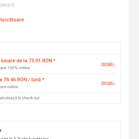
cenzii
)
 lucrătoare
 lunare de la 75.91 RON
*
detalii
›
nțare 100% online
la 76.46 RON / lună
*
detalii
›
țare online
calculează la check-out
u