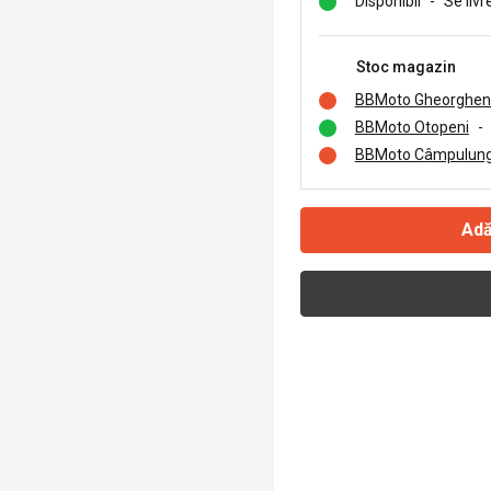
Disponibil
-
Se livr
Stoc magazin
BBMoto Gheorghen
BBMoto Otopeni
-
BBMoto Câmpulung
Adă