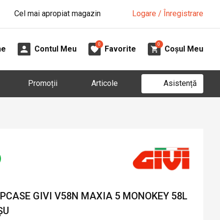
Cel mai apropiat magazin
Logare / Înregistrare
0
0
ne
Contul Meu
Favorite
Coșul Meu
Asistență
Promoții
Articole
CASE GIVI V58N MAXIA 5 MONOKEY 58L
ȘU