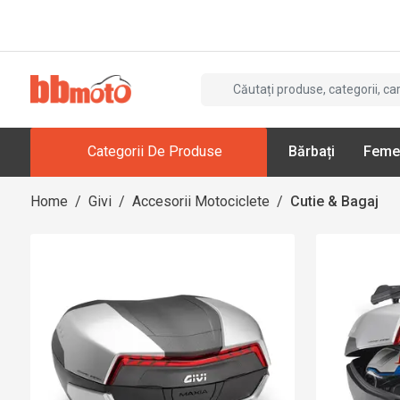
Categorii De Produse
Bărbați
Feme
Home
/
Givi
/
Accesorii Motociclete
/
Cutie & Bagaj