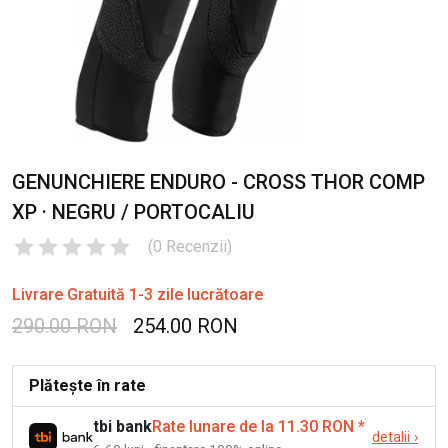
GENUNCHIERE ENDURO - CROSS THOR COMP
XP · NEGRU / PORTOCALIU
(
0
Recenzii
)
Livrare Gratuită 1-3 zile lucrătoare
290.00 RON
254.00 RON
Plătește în rate
tbi bank
Rate lunare de la 11.30 RON
*
detalii
›