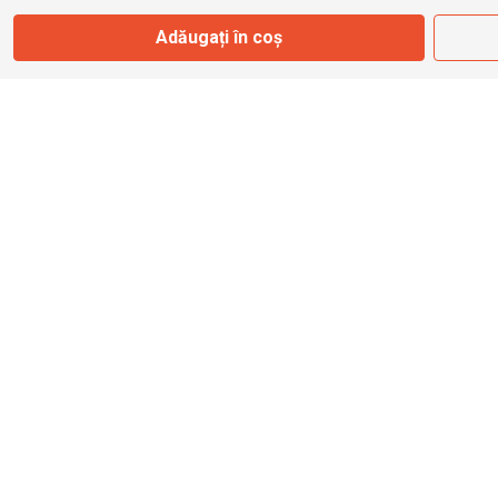
Adăugați în coș
info@bbmoto.ro
Magazin
Otopeni
Str. Ferme D Nr. 2
Otopeni, Ilfov
Marți - Sâmbătă: 10:00 - 18:00
0755 141 155