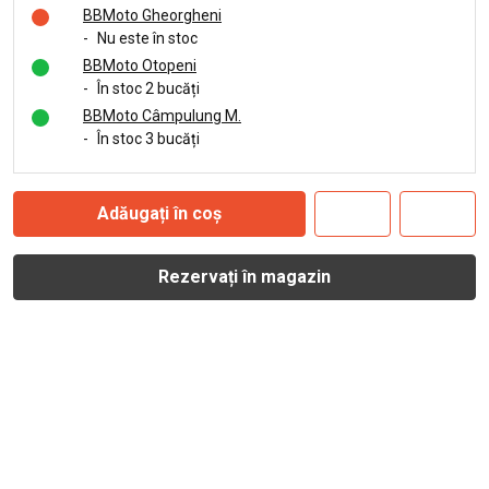
BBMoto Gheorgheni
-
Nu este în stoc
BBMoto Otopeni
-
În stoc 2 bucăți
BBMoto Câmpulung M.
-
În stoc 3 bucăți
Adăugați în coș
Rezervați în magazin