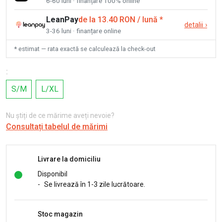
6-60 luni · finanțare 100% online
LeanPay
de la 13.40 RON / lună
*
detalii
›
3-36 luni · finanțare online
* estimat — rata exactă se calculează la check-out
:
S/M
L/XL
Nu știți de ce mărime aveți nevoie?
Consultați tabelul de mărimi
Livrare la domiciliu
Disponibil
-
Se livrează în 1-3 zile lucrătoare.
Stoc magazin