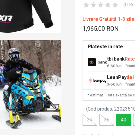
(
0
Re
Livrare Gratuită 1-3 zile
1,965.00 RON
Plătește în rate
tbi bank
Rate
6-60 luni · fina
LeanPay
de 
3-60 luni · finan
* estimat — rata exactă se 
:
(
Cod produs
:
2202351
34
36
40