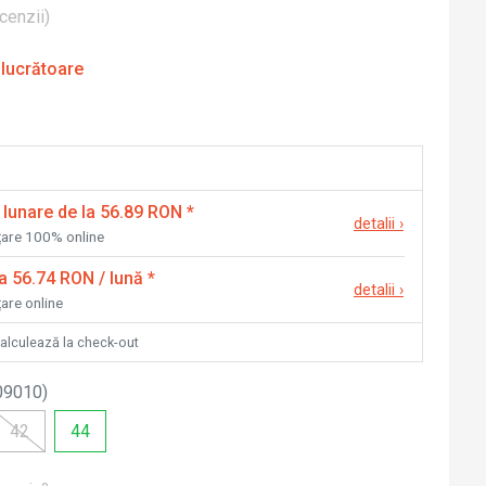
cenzii
)
 lucrătoare
 lunare de la 56.89 RON
*
detalii
›
nțare 100% online
la 56.74 RON / lună
*
detalii
›
țare online
calculează la check-out
09010
)
42
44