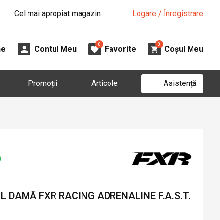
Cel mai apropiat magazin
Logare / Înregistrare
0
0
ne
Contul Meu
Favorite
Coșul Meu
Asistență
Promoții
Articole
 DAMĂ FXR RACING ADRENALINE F.A.S.T.