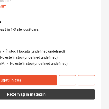
 nevoie?
ărimi
u
ează în 1-3 zile lucrătoare.
i
-
În stoc 1 bucată (undefined undefined)
Nu este în stoc (undefined undefined)
 M.
-
Nu este în stoc (undefined undefined)
ugați în coș
Rezervați în magazin