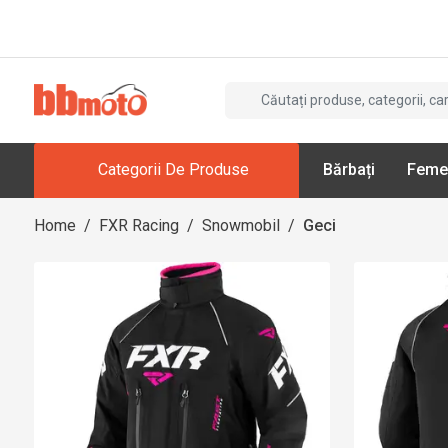
Categorii De Produse
Bărbați
Feme
Home
/
FXR Racing
/
Snowmobil
/
Geci