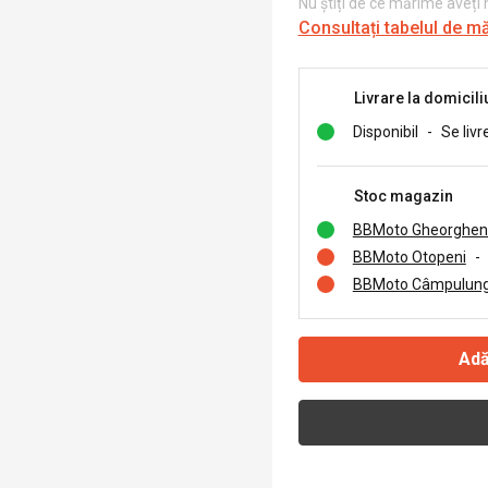
Nu știți de ce mărime aveți
Consultați tabelul de m
Livrare la domicili
Disponibil
-
Se livr
Stoc magazin
BBMoto Gheorghen
BBMoto Otopeni
-
BBMoto Câmpulung
Adă