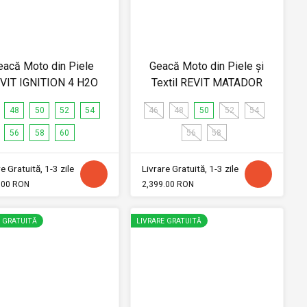
eacă Moto din Piele
Geacă Moto din Piele și
VIT IGNITION 4 H2O
Textil REVIT MATADOR
48
50
52
54
46
48
50
52
54
56
58
60
56
58
e Gratuită, 1-3 zile
Livrare Gratuită, 1-3 zile
.00 RON
2,399.00 RON
E GRATUITĂ
LIVRARE GRATUITĂ