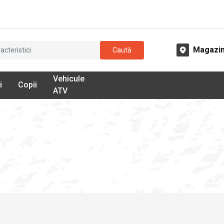
Magazi
Caută
Vehicule
i
Copii
ATV