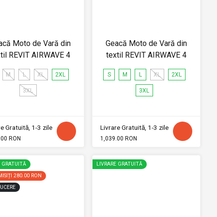
acă Moto de Vară din
Geacă Moto de Vară din
xtil REVIT AIRWAVE 4
textil REVIT AIRWAVE 4
M
L
XL
2XL
S
M
L
XL
2XL
3XL
3XL
e Gratuită, 1-3 zile
Livrare Gratuită, 1-3 zile
.00 RON
1,039.00 RON
E GRATUITĂ
LIVRARE GRATUITĂ
ISIȚI
280.00 RON
UCERE