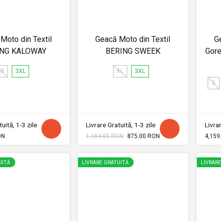
Moto din Textil
Geacă Moto din Textil
G
ING KALOWAY
BERING SWEEK
Gor
M
3XL
XL
3XL
S
uită, 1-3 zile
Livrare Gratuită, 1-3 zile
Livrar
ON
1,164.00 RON
875.00 RON
4,159
UITĂ
LIVRARE GRATUITĂ
LIVRAR