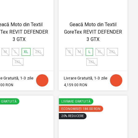
eacă Moto din Textil
Geacă Moto din Textil
eTex REVIT DEFENDER
GoreTex REVIT DEFENDER
3 GTX
3 GTX
M
L
XL
2XL
S
M
L
XL
2XL
3XL
3XL
e Gratuită, 1-3 zile
Livrare Gratuită, 1-3 zile
.00 RON
4,159.00 RON
E GRATUITĂ
LIVRARE GRATUITĂ
ECONOMISIȚI
184.00 RON
20
%
REDUCERE