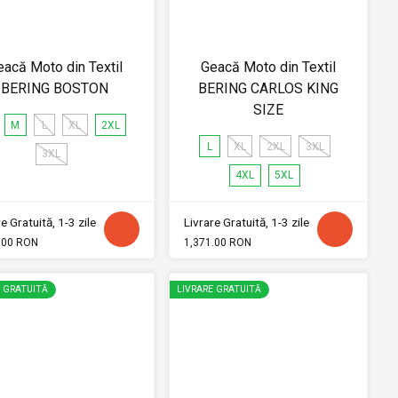
eacă Moto din Textil
Geacă Moto din Textil
BERING BOSTON
BERING CARLOS KING
SIZE
M
L
XL
2XL
L
XL
2XL
3XL
3XL
4XL
5XL
e Gratuită, 1-3 zile
Livrare Gratuită, 1-3 zile
.00 RON
1,371.00 RON
E GRATUITĂ
LIVRARE GRATUITĂ