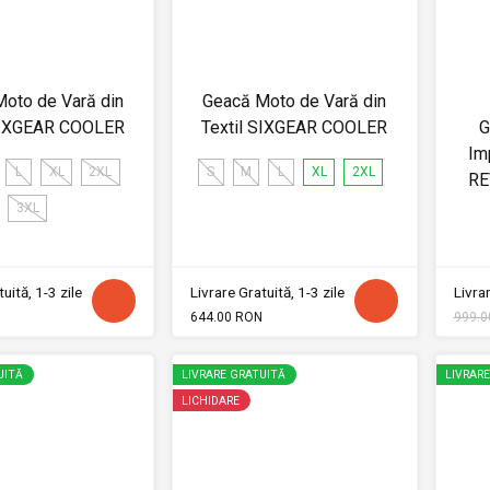
oto de Vară din
Geacă Moto de Vară din
 SIXGEAR COOLER
Textil SIXGEAR COOLER
G
Im
L
XL
2XL
S
M
L
XL
2XL
RE
3XL
uită, 1-3 zile
Livrare Gratuită, 1-3 zile
Livrar
644.00 RON
999.0
UITĂ
LIVRARE GRATUITĂ
LIVRAR
LICHIDARE