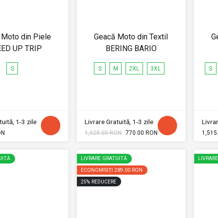
Moto din Piele
Geacă Moto din Textil
G
ED UP TRIP
BERING BARIO
S
S
M
2XL
3XL
S
uită, 1-3 zile
Livrare Gratuită, 1-3 zile
Livrar
ON
1,028.00 RON
770.00 RON
1,515
UITĂ
LIVRARE GRATUITĂ
LIVRAR
ECONOMISIȚI
289.00 RON
25
%
REDUCERE