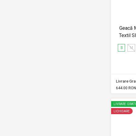
Geacă M
Textil
S
M
Livrare Grat
644.00 RON
LIVRARE GRAT
LICHIDARE