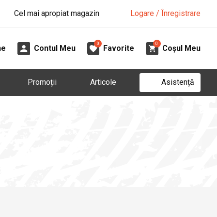
Cel mai apropiat magazin
Logare / Înregistrare
0
0
ne
Contul Meu
Favorite
Coșul Meu
Asistență
Promoții
Articole