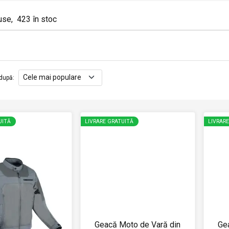
use
,
423
în stoc
după
:
UITĂ
LIVRARE GRATUITĂ
LIVRAR
Geacă Moto de Vară din
Ge