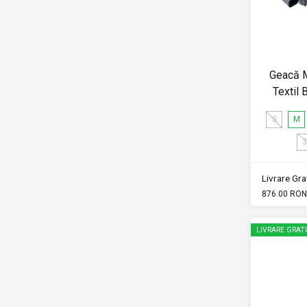
Geacă M
Textil
S
M
3
Livrare Grat
876.00 RON
LIVRARE GRAT