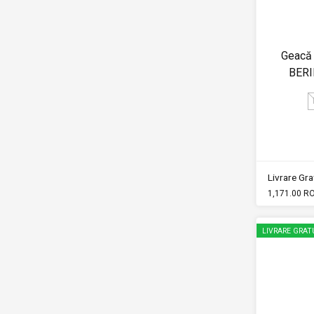
Geacă 
BER
Livrare Grat
1,171.00 R
LIVRARE GRAT