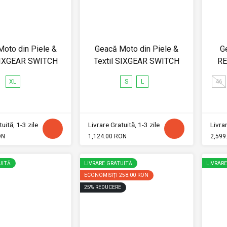
oto din Piele &
Geacă Moto din Piele &
G
 SIXGEAR SWITCH
Textil SIXGEAR SWITCH
RE
XL
S
L
46
uită, 1-3 zile
Livrare Gratuită, 1-3 zile
Livrar
ON
1,124.00 RON
2,599
UITĂ
LIVRARE GRATUITĂ
LIVRAR
ECONOMISIȚI
258.00 RON
25
%
REDUCERE