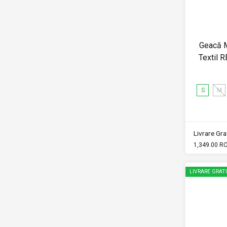
Geacă M
Textil R
S
M
Livrare Grat
1,349.00 R
LIVRARE GRAT