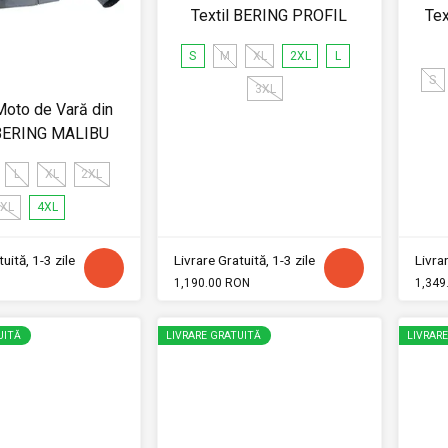
Textil BERING PROFIL
Tex
S
M
XL
2XL
L
S
3XL
oto de Vară din
 BERING MALIBU
L
XL
2XL
XL
4XL
uită, 1-3 zile
Livrare Gratuită, 1-3 zile
Livrar
1,190.00 RON
1,349
UITĂ
LIVRARE GRATUITĂ
LIVRAR