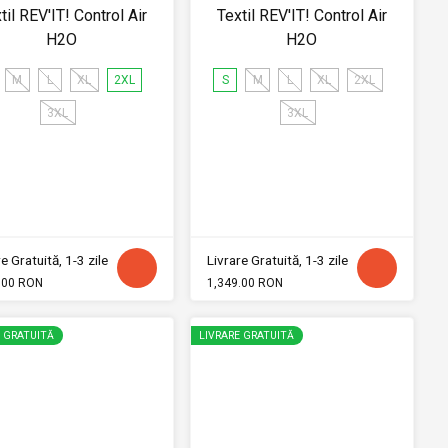
til REV'IT! Control Air
Textil REV'IT! Control Air
H2O
H2O
M
L
XL
2XL
S
M
L
XL
2XL
3XL
3XL
e Gratuită, 1-3 zile
Livrare Gratuită, 1-3 zile
.00 RON
1,349.00 RON
E GRATUITĂ
LIVRARE GRATUITĂ