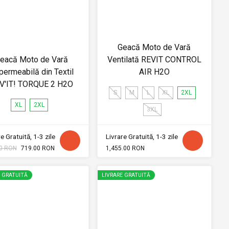
Geacă Moto de Vară
eacă Moto de Vară
Ventilată REVIT CONTROL
permeabilă din Textil
AIR H2O
V'IT! TORQUE 2 H2O
S
M
L
XL
2XL
XL
2XL
3XL
e Gratuită, 1-3 zile
Livrare Gratuită, 1-3 zile
0 RON
719.00 RON
1,455.00 RON
E GRATUITĂ
LIVRARE GRATUITĂ