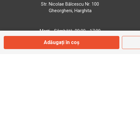
Str. Nicolae Bălcescu Nr. 100
Gheorgheni, Harghita
Marți - Sâmbătă: 09:00 - 17:00
Adăugați în coș
0745 153 295
info@bbmoto.ro
Magazin
Otopeni
Str. Ferme D Nr. 2