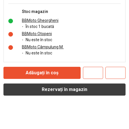
Stoc magazin
BBMoto Gheorgheni
-
În stoc 1 bucată
BBMoto Otopeni
-
Nu este în stoc
BBMoto Câmpulung M.
-
Nu este în stoc
Adăugați în coș
Rezervați în magazin