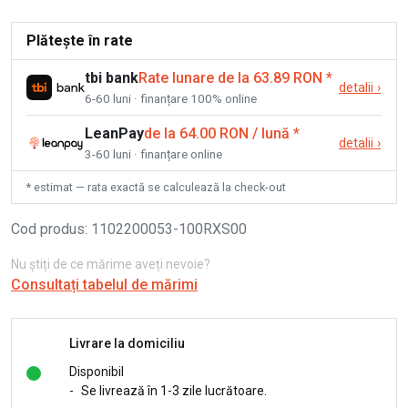
Plătește în rate
tbi bank
Rate lunare de la 63.89 RON
*
detalii
›
6-60 luni · finanțare 100% online
LeanPay
de la 64.00 RON / lună
*
detalii
›
3-60 luni · finanțare online
* estimat — rata exactă se calculează la check-out
Cod produs
:
1102200053-100RXS00
Nu știți de ce mărime aveți nevoie?
Consultați tabelul de mărimi
Livrare la domiciliu
Disponibil
-
Se livrează în 1-3 zile lucrătoare.