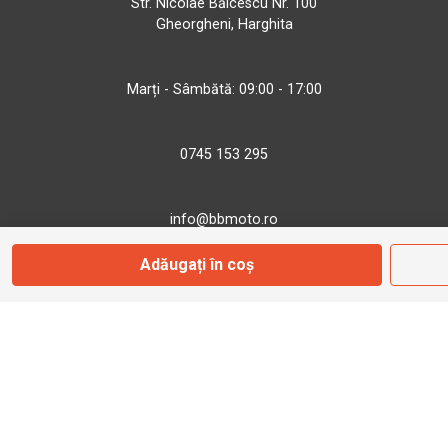
Str. Nicolae Bălcescu Nr. 100
Gheorgheni, Harghita
Marți - Sâmbătă: 09:00 - 17:00
0745 153 295
info@bbmoto.ro
Adăugați în coș
Magazin
Otopeni
Str. Ferme D Nr. 2
Otopeni, Ilfov