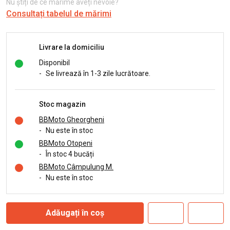
Nu știți de ce mărime aveți nevoie?
Consultați tabelul de mărimi
Livrare la domiciliu
Disponibil
-
Se livrează în 1-3 zile lucrătoare.
Stoc magazin
BBMoto Gheorgheni
-
Nu este în stoc
BBMoto Otopeni
-
În stoc 4 bucăți
BBMoto Câmpulung M.
-
Nu este în stoc
Adăugați în coș