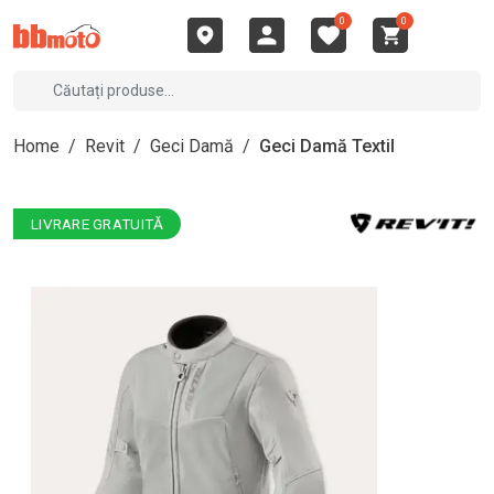
0
0
Home
/
Revit
/
Geci Damă
/
Geci Damă Textil
LIVRARE GRATUITĂ