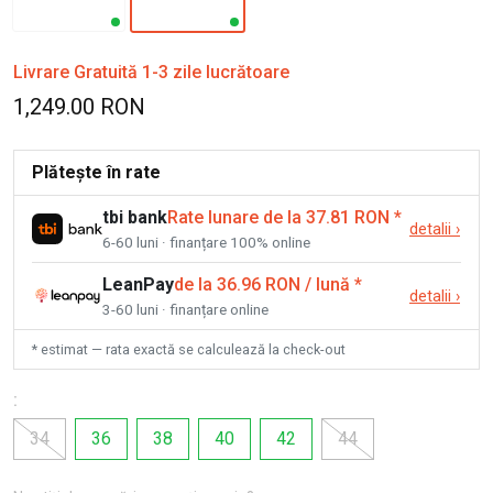
Livrare Gratuită 1-3 zile lucrătoare
1,249.00 RON
Plătește în rate
tbi bank
Rate lunare de la 37.81 RON
*
detalii
›
6-60 luni · finanțare 100% online
LeanPay
de la 36.96 RON / lună
*
detalii
›
3-60 luni · finanțare online
* estimat — rata exactă se calculează la check-out
:
34
36
38
40
42
44