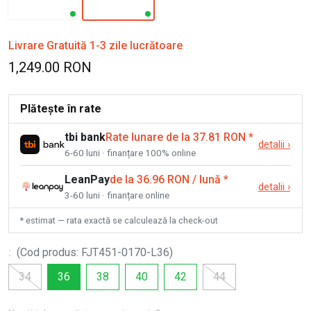
Livrare Gratuită 1-3 zile lucrătoare
1,249.00 RON
Plătește în rate
tbi bank
Rate lunare de la 37.81 RON
*
detalii
›
6-60 luni · finanțare 100% online
LeanPay
de la 36.96 RON / lună
*
detalii
›
3-60 luni · finanțare online
* estimat — rata exactă se calculează la check-out
:
(
Cod produs
:
FJT451-0170-L36
)
34
36
38
40
42
44