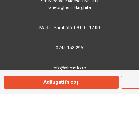
Str. Nicolae Bălcescu Nr. 100
Gheorgheni, Harghita
Marți - Sâmbătă: 09:00 - 17:00
0745 153 295
info@bbmoto.ro
Adăugați în coș
Magazin
Otopeni
Str. Ferme D Nr. 2
Otopeni, Ilfov