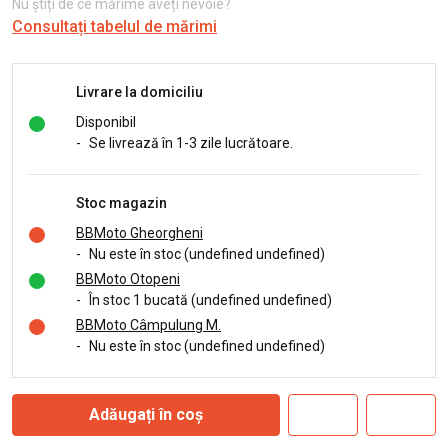
Nu știți de ce mărime aveți nevoie?
Consultați tabelul de mărimi
Livrare la domiciliu
Disponibil
-
Se livrează în 1-3 zile lucrătoare.
Stoc magazin
BBMoto Gheorgheni
-
Nu este în stoc (undefined undefined)
BBMoto Otopeni
-
În stoc 1 bucată (undefined undefined)
BBMoto Câmpulung M.
-
Nu este în stoc (undefined undefined)
Adăugați în coș