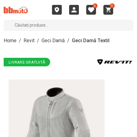
0
0
Home
/
Revit
/
Geci Damă
/
Geci Damă Textil
LIVRARE GRATUITĂ