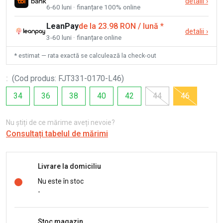
detalii
›
6-60 luni · finanțare 100% online
LeanPay
de la 23.98 RON / lună
*
detalii
›
3-60 luni · finanțare online
* estimat — rata exactă se calculează la check-out
:
(
Cod produs
:
FJT331-0170-L46
)
34
36
38
40
42
44
46
Nu știți de ce mărime aveți nevoie?
Consultați tabelul de mărimi
Livrare la domiciliu
Nu este în stoc
-
Stoc magazin