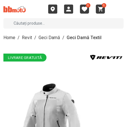
0
0
Home
/
Revit
/
Geci Damă
/
Geci Damă Textil
LIVRARE GRATUITĂ