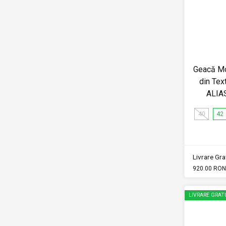
Geacă M
din Tex
ALIA
40
42
Livrare Grat
920.00 RON
LIVRARE GRAT