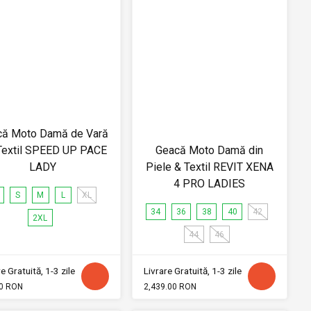
că Moto Damă de Vară
Textil SPEED UP PACE
Geacă Moto Damă din
LADY
Piele & Textil REVIT XENA
4 PRO LADIES
S
M
L
XL
34
36
38
40
42
2XL
44
46
e Gratuită, 1-3 zile
Livrare Gratuită, 1-3 zile
0 RON
2,439.00 RON