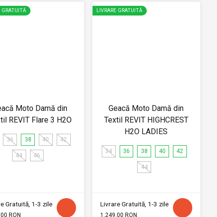
E GRATUITĂ
LIVRARE GRATUITĂ
eacă Moto Damă din
Geacă Moto Damă din
til REVIT Flare 3 H2O
Textil REVIT HIGHCREST
H2O LADIES
36
38
40
42
34
36
38
40
42
44
46
44
e Gratuită, 1-3 zile
Livrare Gratuită, 1-3 zile
.00 RON
1,249.00 RON