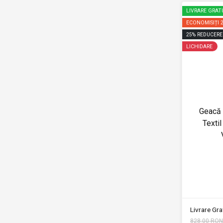
LIVRARE GRAT
ECONOMISIȚI
25
%
REDUCERE
LICHIDARE
Geacă
Texti
Livrare Grat
828.00 RON