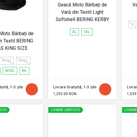
Geacă Moto Bărbați de
Va
Vară din Textil Light
Softshell BERING KERBY
S
XL
3XL
Moto Bărbați de
in Textil BERING
AS KING SIZE
W2XL
W3XL
W5XL
WL
uită, 1-3 zile
Livrare Gratuită, 1-3 zile
Livrar
1,292.00 RON
1,039
UITĂ
LIVRARE GRATUITĂ
LIVRAR