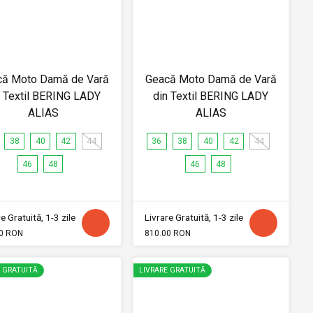
că Moto Damă de Vară
Geacă Moto Damă de Vară
n Textil BERING LADY
din Textil BERING LADY
ALIAS
ALIAS
38
40
42
44
36
38
40
42
44
46
48
46
48
e Gratuită, 1-3 zile
Livrare Gratuită, 1-3 zile
0 RON
810.00 RON
E GRATUITĂ
LIVRARE GRATUITĂ