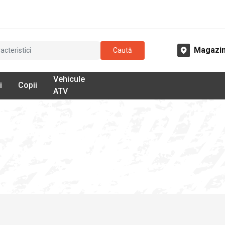
Magazi
Caută
Vehicule
i
Copii
ATV