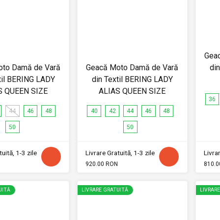
Gea
oto Damă de Vară
Geacă Moto Damă de Vară
di
til BERING LADY
din Textil BERING LADY
S QUEEN SIZE
ALIAS QUEEN SIZE
36
44
46
48
40
42
44
46
48
50
50
uită, 1-3 zile
Livrare Gratuită, 1-3 zile
Livrar
920.00 RON
810.0
UITĂ
LIVRARE GRATUITĂ
LIVRAR