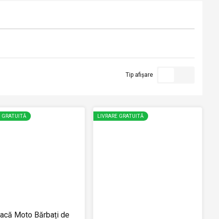
Tip afișare
E GRATUITĂ
LIVRARE GRATUITĂ
acă Moto Bărbați de