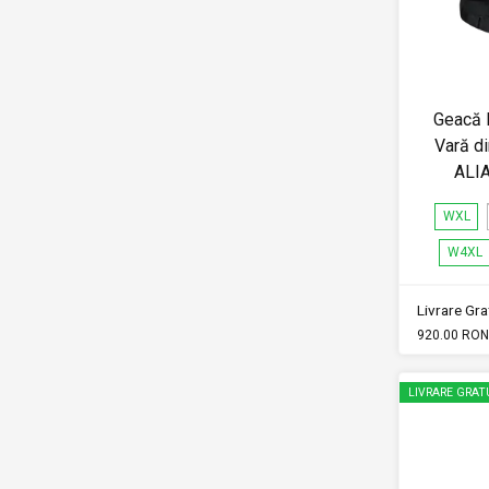
Geacă 
Vară d
ALI
WXL
W4XL
Livrare Grat
920.00 RON
LIVRARE GRAT