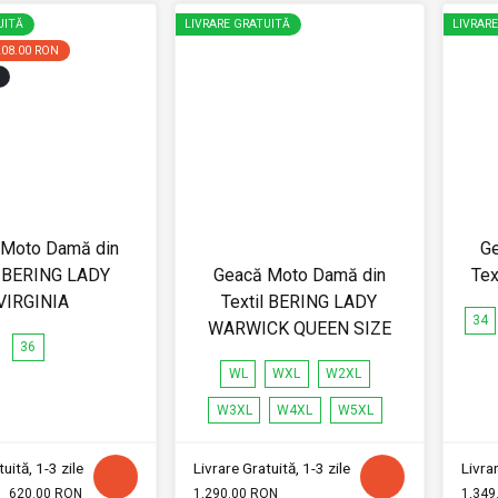
UITĂ
LIVRARE GRATUITĂ
LIVRAR
208.00 RON
 Moto Damă din
G
l BERING LADY
Geacă Moto Damă din
Tex
VIRGINIA
Textil BERING LADY
34
WARWICK QUEEN SIZE
36
WL
WXL
W2XL
W3XL
W4XL
W5XL
uită, 1-3 zile
Livrare Gratuită, 1-3 zile
Livrar
620.00 RON
1,290.00 RON
1,349