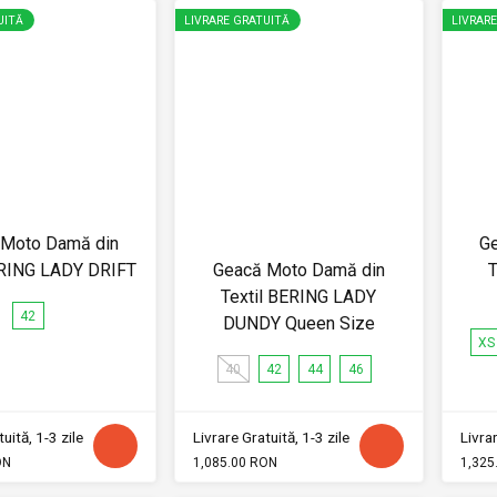
UITĂ
LIVRARE GRATUITĂ
LIVRAR
 Moto Damă din
G
ERING LADY DRIFT
Geacă Moto Damă din
T
Textil BERING LADY
42
DUNDY Queen Size
XS
40
42
44
46
uită, 1-3 zile
Livrare Gratuită, 1-3 zile
Livrar
ON
1,085.00 RON
1,325