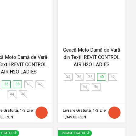
Geacă Moto Damă de Vară
că Moto Damă de Vară
din Textil REVIT CONTROL
Textil REVIT CONTROL
AIR H2O LADIES
AIR H2O LADIES
34
36
38
40
42
36
38
40
42
44
46
44
46
e Gratuită, 1-3 zile
Livrare Gratuită, 1-3 zile
.00 RON
1,349.00 RON
E GRATUITĂ
LIVRARE GRATUITĂ