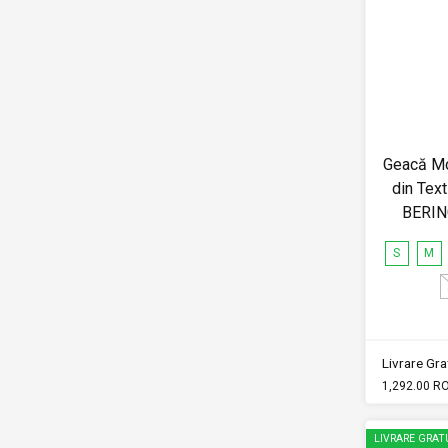
Geacă M
din Text
BERIN
S
M
Livrare Grat
1,292.00 R
LIVRARE GRAT