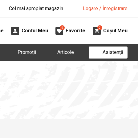
Cel mai apropiat magazin
Logare / Înregistrare
0
0
ne
Contul Meu
Favorite
Coșul Meu
Asistență
Promoții
Articole