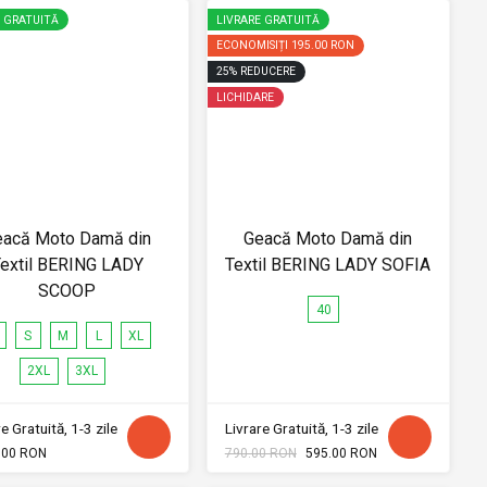
E GRATUITĂ
LIVRARE GRATUITĂ
ECONOMISIȚI
195.00 RON
25
%
REDUCERE
LICHIDARE
eacă Moto Damă din
Geacă Moto Damă din
extil BERING LADY
Textil BERING LADY SOFIA
SCOOP
40
S
M
L
XL
2XL
3XL
e Gratuită, 1-3 zile
Livrare Gratuită, 1-3 zile
.00 RON
790.00 RON
595.00 RON