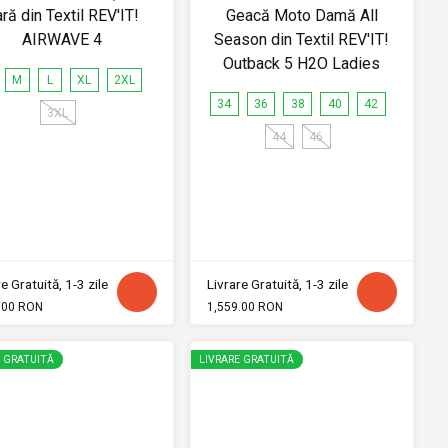
ră din Textil REV'IT!
Geacă Moto Damă All
AIRWAVE 4
Season din Textil REV'IT!
Outback 5 H2O Ladies
M
L
XL
2XL
34
36
38
40
42
3XL
44
46
e Gratuită, 1-3 zile
Livrare Gratuită, 1-3 zile
.00 RON
1,559.00 RON
E GRATUITĂ
LIVRARE GRATUITĂ