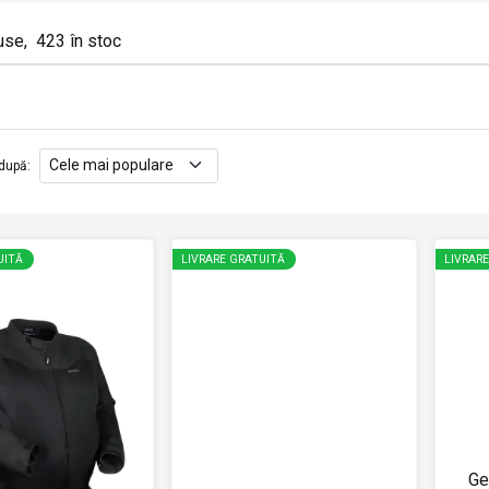
use
,
423
în stoc
după
:
UITĂ
LIVRARE GRATUITĂ
LIVRAR
Ge