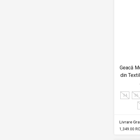
Geacă M
din Text
34
36
Livrare Grat
1,349.00 R