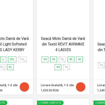
oto Damă de Vară
Geacă Moto Damă de Vară
il Light Softshell
din Textil REVIT AIRWAVE
Gea
G LADY KERBY
4 LADIES
din 
L
2XL
3XL
34
36
38
40
42
34
XS
XL
44
46
uită, 1-3 zile
Livrare Gratuită, 1-3 zile
Livrar
ON
1,039.00 RON
1,349
UITĂ
LIVRARE GRATUITĂ
LIVRAR