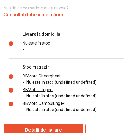
Nu știți de ce mărime aveți nevoie?
Consultați tabelul de mărimi
Livrare la domiciliu
Nu este în stoc
-
Stoc magazin
BBMoto Gheorgheni
-
Nu este în stoc (undefined undefined)
BBMoto Otopeni
-
Nu este în stoc (undefined undefined)
BBMoto Câmpulung M.
-
Nu este în stoc (undefined undefined)
Detalii de livrare