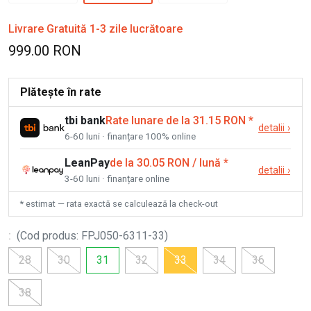
Livrare Gratuită 1-3 zile lucrătoare
999.00 RON
Plătește în rate
tbi bank
Rate lunare de la 31.15 RON
*
detalii
›
6-60 luni · finanțare 100% online
LeanPay
de la 30.05 RON / lună
*
detalii
›
3-60 luni · finanțare online
* estimat — rata exactă se calculează la check-out
:
(
Cod produs
:
FPJ050-6311-33
)
28
30
31
32
33
34
36
38