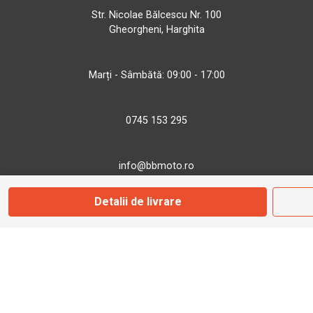
Str. Nicolae Bălcescu Nr. 100
Gheorgheni, Harghita
Marți - Sâmbătă: 09:00 - 17:00
0745 153 295
info@bbmoto.ro
Detalii de livrare
Magazin
Otopeni
Str. Ferme D Nr. 2