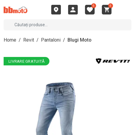
0
0
Home
/
Revit
/
Pantaloni
/
Blugi Moto
LIVRARE GRATUITĂ