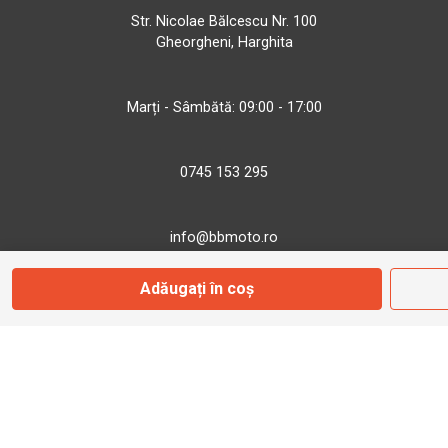
Str. Nicolae Bălcescu Nr. 100
Gheorgheni, Harghita
Marți - Sâmbătă: 09:00 - 17:00
0745 153 295
info@bbmoto.ro
Adăugați în coș
Magazin
Otopeni
Str. Ferme D Nr. 2