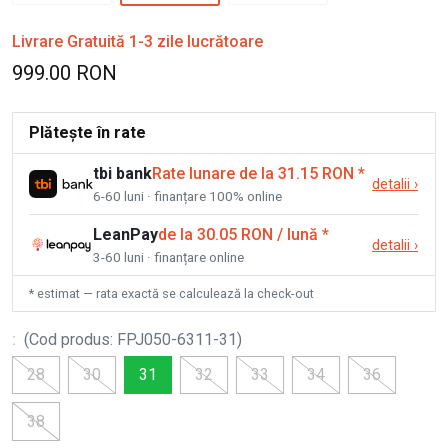
Livrare Gratuită 1-3 zile lucrătoare
999.00 RON
Plătește în rate
tbi bank
Rate lunare de la 31.15 RON
*
detalii
›
6-60 luni · finanțare 100% online
LeanPay
de la 30.05 RON / lună
*
detalii
›
3-60 luni · finanțare online
* estimat — rata exactă se calculează la check-out
:
(
Cod produs
:
FPJ050-6311-31
)
28
30
31
32
33
34
36
38