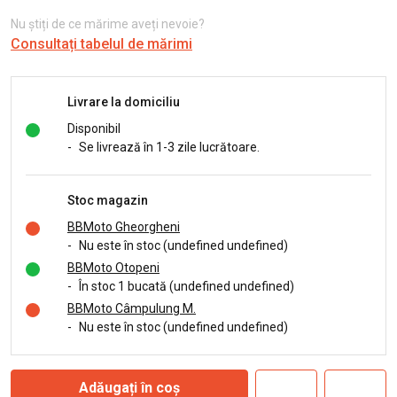
Nu știți de ce mărime aveți nevoie?
Consultați tabelul de mărimi
Livrare la domiciliu
Disponibil
-
Se livrează în 1-3 zile lucrătoare.
Stoc magazin
BBMoto Gheorgheni
-
Nu este în stoc (undefined undefined)
BBMoto Otopeni
-
În stoc 1 bucată (undefined undefined)
BBMoto Câmpulung M.
-
Nu este în stoc (undefined undefined)
Adăugați în coș