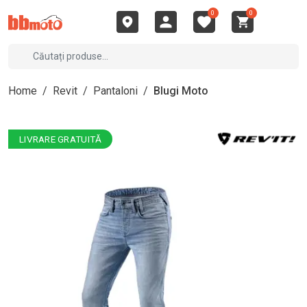
0
0
Home
/
Revit
/
Pantaloni
/
Blugi Moto
LIVRARE GRATUITĂ