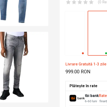
(
0
Re
Livrare Gratuită 1-3 zile
999.00 RON
Plătește în rate
tbi bank
Rate
6-60 luni · fina