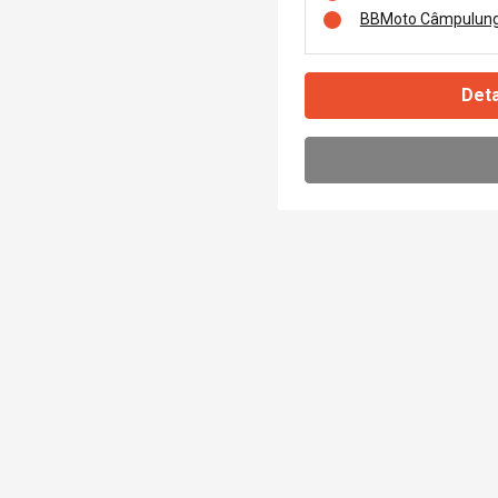
BBMoto Câmpulung
Deta