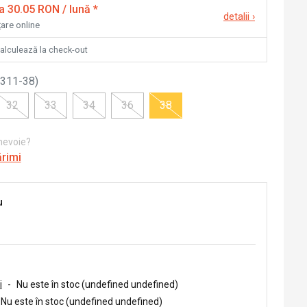
la 30.05 RON / lună
*
detalii
›
țare online
calculează la check-out
311-38
)
32
33
34
36
38
 nevoie?
ărimi
u
i
-
Nu este în stoc (undefined undefined)
Nu este în stoc (undefined undefined)