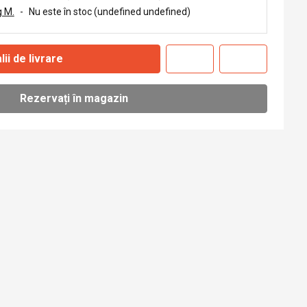
 M.
-
Nu este în stoc (undefined undefined)
lii de livrare
Rezervați în magazin