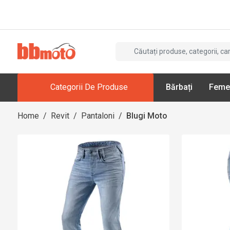
Categorii De Produse
Bărbați
Feme
Home
/
Revit
/
Pantaloni
/
Blugi Moto