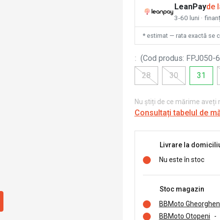
LeanPay
de 
3-60 luni · finan
* estimat — rata exactă se 
:
(
Cod produs
:
FPJ050-6
28
30
31
Nu știți de ce mărime aveți
Consultați tabelul de m
Livrare la domicili
Nu este în stoc
Stoc magazin
BBMoto Gheorghen
BBMoto Otopeni
-