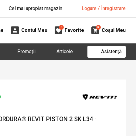
Cel mai apropiat magazin
Logare / Înregistrare
0
0
ne
Contul Meu
Favorite
Coșul Meu
Asistență
Promoții
Articole
RDURA® REVIT PISTON 2 SK L34 ·