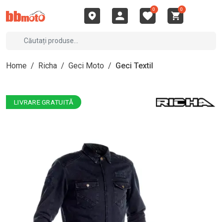
0
0
Home
/
Richa
/
Geci Moto
/
Geci Textil
LIVRARE GRATUITĂ