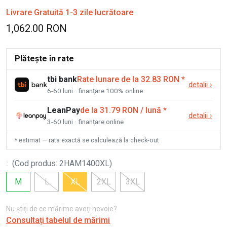
Livrare Gratuită 1-3 zile lucrătoare
1,062.00 RON
Plătește în rate
tbi bank
Rate lunare de la 32.83 RON
*
detalii
›
6-60 luni · finanțare 100% online
LeanPay
de la 31.79 RON / lună
*
detalii
›
3-60 luni · finanțare online
* estimat — rata exactă se calculează la check-out
:
(
Cod produs
:
2HAM1400XL
)
M
L
XL
2XL
3XL
Nu știți de ce mărime aveți nevoie?
Consultați tabelul de mărimi