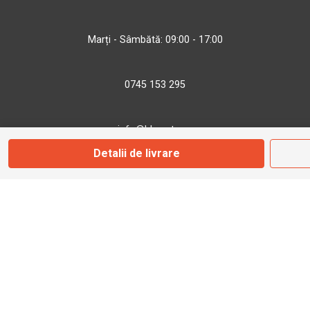
Marți - Sâmbătă: 09:00 - 17:00
0745 153 295
info@bbmoto.ro
Detalii de livrare
Magazin
Otopeni
Str. Ferme D Nr. 2
Otopeni, Ilfov