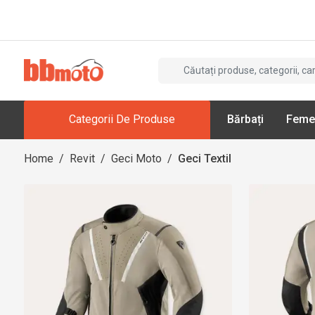
Categorii De Produse
Bărbați
Feme
Home
/
Revit
/
Geci Moto
/
Geci Textil