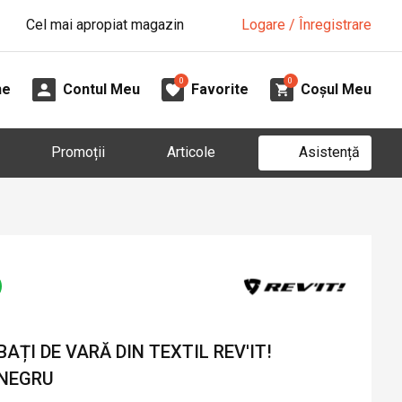
Cel mai apropiat magazin
Logare / Înregistrare
0
0
ne
Contul Meu
Favorite
Coșul Meu
Asistență
Promoții
Articole
ȚI DE VARĂ DIN TEXTIL REV'IT!
 NEGRU