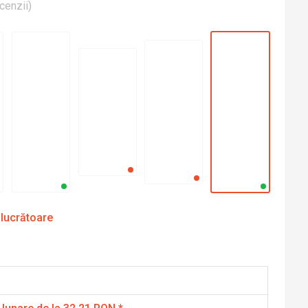
cenzii
)
 lucrătoare