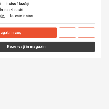
i
-
În stoc 4 bucăți
În stoc 4 bucăți
 M.
-
Nu este în stoc
ugați în coș
Rezervați în magazin