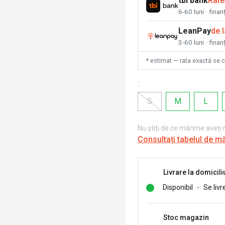
tbi bank
Rate
6-60 luni · fina
LeanPay
de 
3-60 luni · finan
* estimat — rata exactă se 
:
S
M
L
Nu știți de ce mărime aveți
Consultați tabelul de m
Livrare la domicili
Disponibil
-
Se livr
Stoc magazin