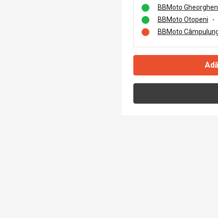
BBMoto Gheorghen
BBMoto Otopeni
-
BBMoto Câmpulung
Adă