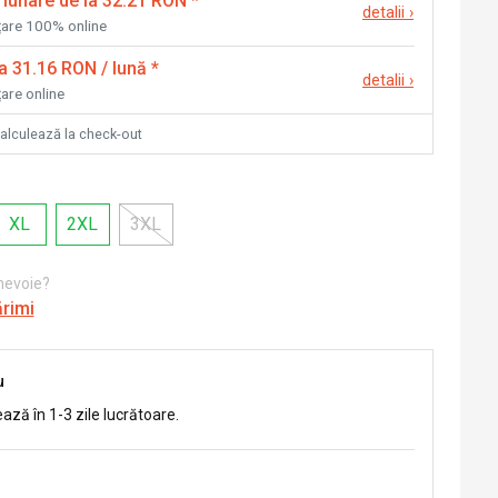
 lunare de la 32.21 RON
*
detalii
›
nțare 100% online
la 31.16 RON / lună
*
detalii
›
țare online
calculează la check-out
XL
2XL
3XL
 nevoie?
ărimi
u
ează în 1-3 zile lucrătoare.