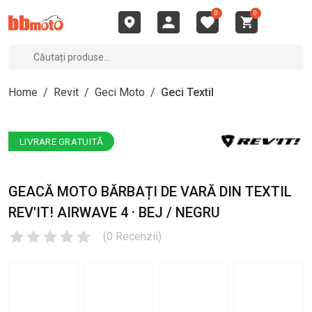
0
0
Home
/
Revit
/
Geci Moto
/
Geci Textil
LIVRARE GRATUITĂ
GEACĂ MOTO BĂRBAȚI DE VARĂ DIN TEXTIL
REV'IT! AIRWAVE 4 · BEJ / NEGRU
(
0
Recenzii
)