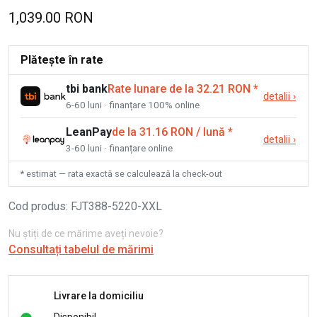
1,039.00 RON
Plătește în rate
tbi bank
Rate lunare de la 32.21 RON
*
detalii
›
6-60 luni · finanțare 100% online
LeanPay
de la 31.16 RON / lună
*
detalii
›
3-60 luni · finanțare online
* estimat — rata exactă se calculează la check-out
Cod produs
:
FJT388-5220-XXL
Nu știți de ce mărime aveți nevoie?
Consultați tabelul de mărimi
Livrare la domiciliu