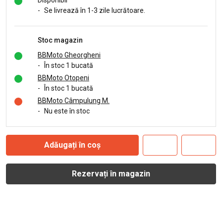
Disponibil
-
Se livrează în 1-3 zile lucrătoare.
Stoc magazin
BBMoto Gheorgheni
-
În stoc 1 bucată
BBMoto Otopeni
-
În stoc 1 bucată
BBMoto Câmpulung M.
-
Nu este în stoc
Adăugați în coș
Rezervați în magazin