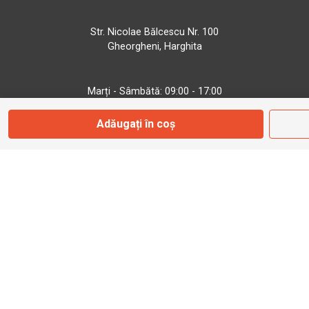
Str. Nicolae Bălcescu Nr. 100
Gheorgheni, Harghita
Marți - Sâmbătă: 09:00 - 17:00
Adăugați în coș
0745 153 295
info@bbmoto.ro
Magazin
Otopeni