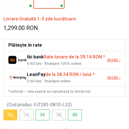
Livrare Gratuită 1-3 zile lucrătoare
1,299.00 RON
Plătește în rate
tbi bank
Rate lunare de la 39.14 RON
*
detalii
›
6-60 luni · finanțare 100% online
LeanPay
de la 38.34 RON / lună
*
detalii
›
3-60 luni · finanțare online
* estimat — rata exactă se calculează la check-out
:
(
Cod produs
:
FJT283-0810-L32
)
32
34
36
38
40