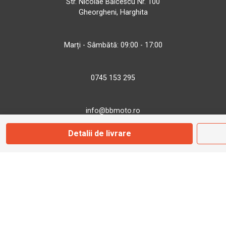
Str. Nicolae Bălcescu Nr. 100
Gheorgheni, Harghita
Marți - Sâmbătă: 09:00 - 17:00
0745 153 295
info@bbmoto.ro
Detalii de livrare
Magazin
Otopeni
Str. Ferme D Nr. 2
Otopeni, Ilfov