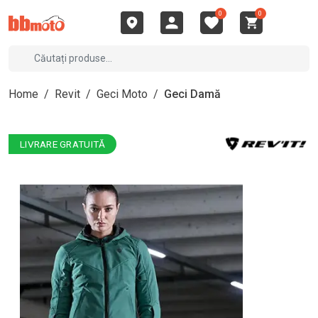
0
0
Home
/
Revit
/
Geci Moto
/
Geci Damă
LIVRARE GRATUITĂ