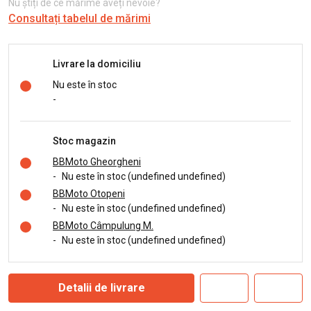
Nu știți de ce mărime aveți nevoie?
Consultați tabelul de mărimi
Livrare la domiciliu
Nu este în stoc
-
Stoc magazin
BBMoto Gheorgheni
-
Nu este în stoc (undefined undefined)
BBMoto Otopeni
-
Nu este în stoc (undefined undefined)
BBMoto Câmpulung M.
-
Nu este în stoc (undefined undefined)
Detalii de livrare