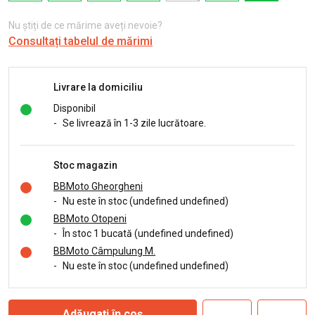
Nu știți de ce mărime aveți nevoie?
Consultați tabelul de mărimi
Livrare la domiciliu
Disponibil
-
Se livrează în 1-3 zile lucrătoare.
Stoc magazin
BBMoto Gheorgheni
-
Nu este în stoc (undefined undefined)
BBMoto Otopeni
-
În stoc 1 bucată (undefined undefined)
BBMoto Câmpulung M.
-
Nu este în stoc (undefined undefined)
Adăugați în coș