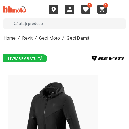
0
0
Home
/
Revit
/
Geci Moto
/
Geci Damă
LIVRARE GRATUITĂ