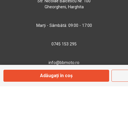
Str. Nicolae Bălcescu Nr. 100
Gheorgheni, Harghita
Marți - Sâmbătă: 09:00 - 17:00
0745 153 295
info@bbmoto.ro
Adăugați în coș
Magazin
Otopeni
Str. Ferme D Nr. 2
Otopeni, Ilfov