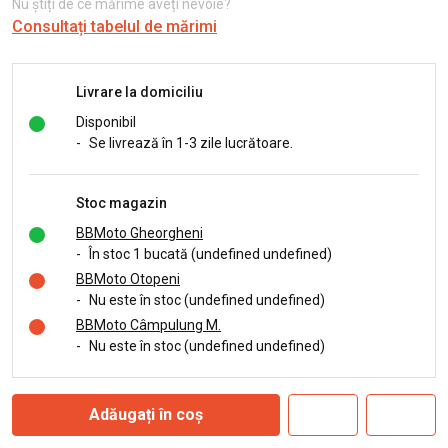
Nu știți de ce mărime aveți nevoie?
Consultați tabelul de mărimi
Livrare la domiciliu
Disponibil
-
Se livrează în 1-3 zile lucrătoare.
Stoc magazin
BBMoto Gheorgheni
-
În stoc 1 bucată (undefined undefined)
BBMoto Otopeni
-
Nu este în stoc (undefined undefined)
BBMoto Câmpulung M.
-
Nu este în stoc (undefined undefined)
Adăugați în coș