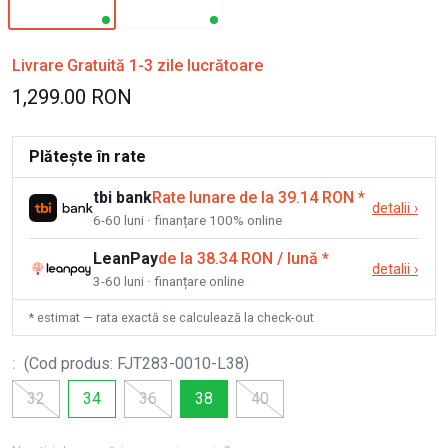
Livrare Gratuită 1-3 zile lucrătoare
1,299.00 RON
Plătește în rate
tbi bank
Rate lunare de la 39.14 RON
*
detalii
›
6-60 luni · finanțare 100% online
LeanPay
de la 38.34 RON / lună
*
detalii
›
3-60 luni · finanțare online
* estimat — rata exactă se calculează la check-out
:
(
Cod produs
:
FJT283-0010-L38
)
32
34
36
38
40