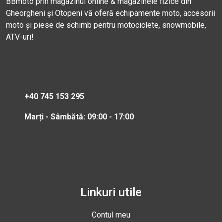
BBmoto prin magazinul online & magazinele fizice din
Gheorgheni și Otopeni vă oferă echipamente moto, accesorii
moto și piese de schimb pentru motociclete, snowmobile,
ATV-uri!
+40 745 153 295
Marți - Sâmbătă: 09:00 - 17:00
Linkuri utile
Contul meu