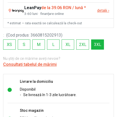
LeanPay
de la 39.06 RON / lună
*
detalii
›
3-60 luni · finanțare online
* estimat — rata exactă se calculează la check-out
:
(
Cod produs
:
3660815202913
)
XS
S
M
L
XL
2XL
3XL
Nu știți de ce mărime aveți nevoie?
Consultați tabelul de mărimi
Livrare la domiciliu
Disponibil
-
Se livrează în 1-3 zile lucrătoare.
Stoc magazin