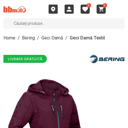
0
0
Home
/
Bering
/
Geci Damă
/
Geci Damă Textil
LIVRARE GRATUITĂ