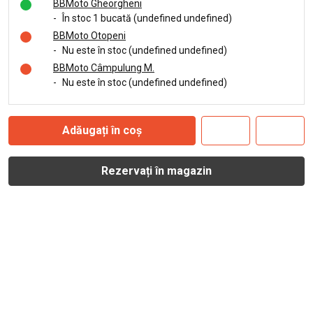
BBMoto Gheorgheni
-
În stoc 1 bucată (undefined undefined)
BBMoto Otopeni
-
Nu este în stoc (undefined undefined)
BBMoto Câmpulung M.
-
Nu este în stoc (undefined undefined)
Adăugați în coș
Rezervați în magazin