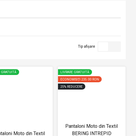
Tip afișare
E GRATUITĂ
LIVRARE GRATUITĂ
ECONOMISIȚI
235.00 RON
25
%
REDUCERE
Pantaloni Moto din Textil
taloni Moto din Textil
BERING INTREPID