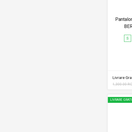
Pantalon
BE
S
Livrare Grat
1,300.00 R
LIVRARE GRAT