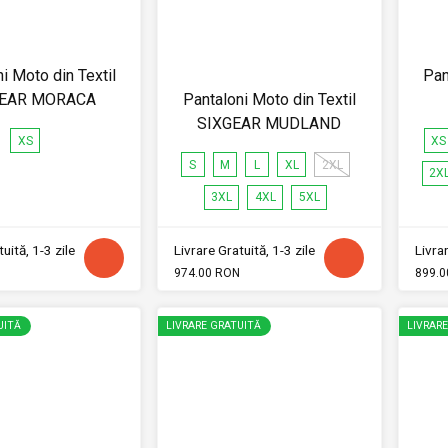
i Moto din Textil
Pan
GEAR MORACA
Pantaloni Moto din Textil
SIXGEAR MUDLAND
XS
XS
S
M
L
XL
2XL
2X
3XL
4XL
5XL
uită, 1-3 zile
Livrare Gratuită, 1-3 zile
Livrar
974.00 RON
899.0
UITĂ
LIVRARE GRATUITĂ
LIVRAR