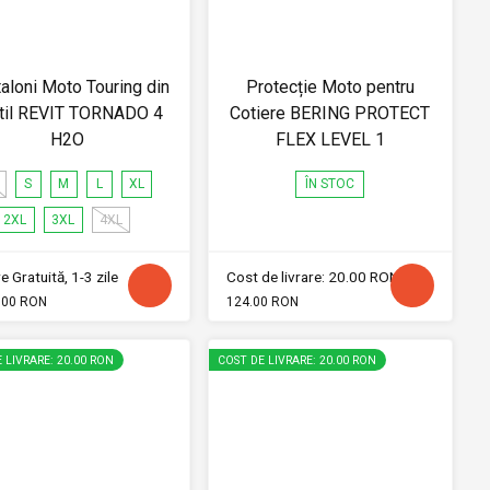
aloni Moto Touring din
Protecție Moto pentru
til REVIT TORNADO 4
Cotiere BERING PROTECT
H2O
FLEX LEVEL 1
S
M
L
XL
ÎN STOC
2XL
3XL
4XL
e Gratuită, 1-3 zile
Cost de livrare: 20.00 RON
.00 RON
124.00 RON
 LIVRARE: 20.00 RON
COST DE LIVRARE: 20.00 RON