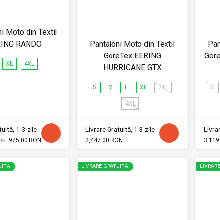
i Moto din Textil
RING RANDO
Pantaloni Moto din Textil
Pan
GoreTex BERING
Gor
XL
4XL
HURRICANE GTX
S
M
L
XL
2XL
S
4XL
uită, 1-3 zile
Livrare Gratuită, 1-3 zile
Livrar
ON
975.00 RON
2,447.00 RON
3,119
UITĂ
LIVRARE GRATUITĂ
LIVRAR