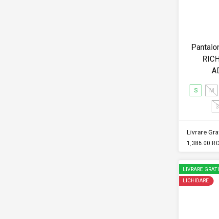
Pantalon
RICH
A
S
M
3
Livrare Grat
1,386.00 R
LIVRARE GRAT
LICHIDARE