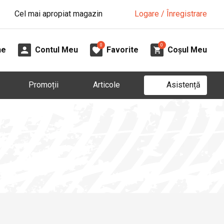
Cel mai apropiat magazin
Logare / Înregistrare
0
0
ne
Contul Meu
Favorite
Coșul Meu
Asistență
Promoții
Articole