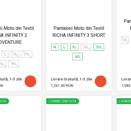
Pan
i Moto din Textil
Pantaloni Moto din Textil
A INFINITY 2
RICHA INFINITY 3 SHORT
M
DVENTURE
M
L
XL
2XL
3XL
L
XL
2XL
4XL
XL
4XL
uită, 1-3 zile
Livrare Gratuită, 1-3 zile
Livrar
ON
1,261.00 RON
1,585
UITĂ
LIVRARE GRATUITĂ
LIVRAR