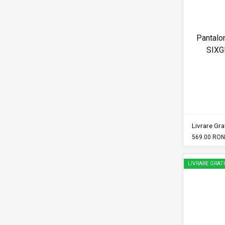
Pantalon
SIX
Livrare Grat
569.00 RON
LIVRARE GRAT