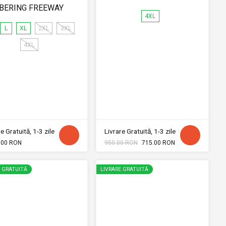
BERING FREEWAY
4XL
L
XL
2XL
3XL
4XL
e Gratuită, 1-3 zile
Livrare Gratuită, 1-3 zile
.00 RON
950.00 RON
715.00 RON
E GRATUITĂ
LIVRARE GRATUITĂ