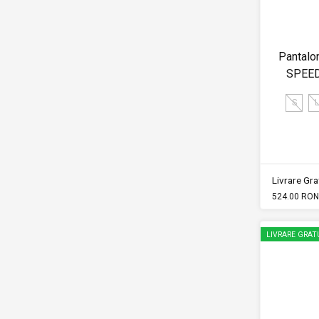
Pantalon
SPEE
S
Livrare Grat
524.00 RON
LIVRARE GRAT