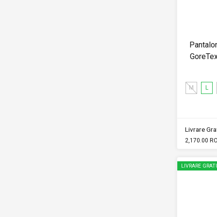
Pantalon
GoreTe
M
L
Livrare Grat
2,170.00 R
LIVRARE GRAT