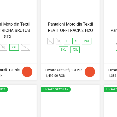
i Moto din Textil
Pantaloni Moto din Textil
x RICHA BRUTUS
REVIT OFFTRACK 2 H2O
Pan
GTX
S
M
L
XL
2XL
XL
2XL
3XL
3XL
4XL
uită, 1-3 zile
Livrare Gratuită, 1-3 zile
Livrar
ON
1,499.00 RON
1,386
UITĂ
LIVRARE GRATUITĂ
LIVRAR