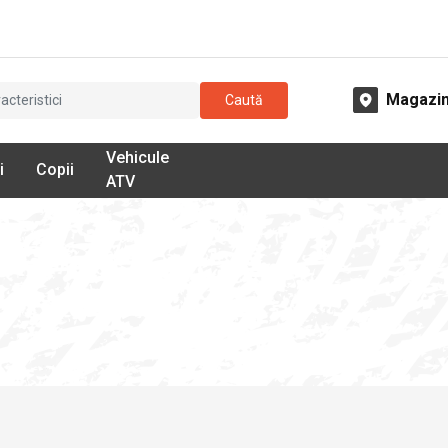
Magazi
Caută
Vehicule
i
Copii
ATV