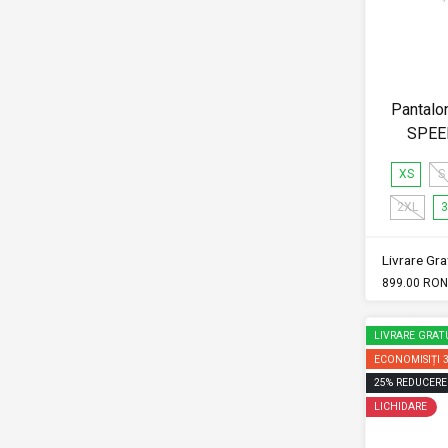
Pantalo
SPEE
XS
S
2XL
3
Livrare Grat
899.00 RON
LIVRARE GRAT
ECONOMISIȚI
25
%
REDUCERE
LICHIDARE