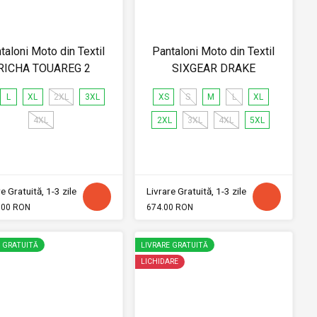
taloni Moto din Textil
Pantaloni Moto din Textil
RICHA TOUAREG 2
SIXGEAR DRAKE
L
XL
2XL
3XL
XS
S
M
L
XL
4XL
2XL
3XL
4XL
5XL
e Gratuită, 1-3 zile
Livrare Gratuită, 1-3 zile
.00 RON
674.00 RON
E GRATUITĂ
LIVRARE GRATUITĂ
LICHIDARE