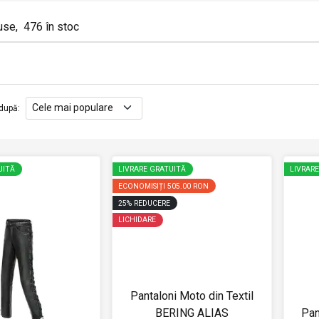
use
,
476
în stoc
după
:
UITĂ
LIVRARE GRATUITĂ
LIVRAR
ECONOMISIȚI
505.00 RON
25
%
REDUCERE
LICHIDARE
Pantaloni Moto din Textil
BERING ALIAS
Pan