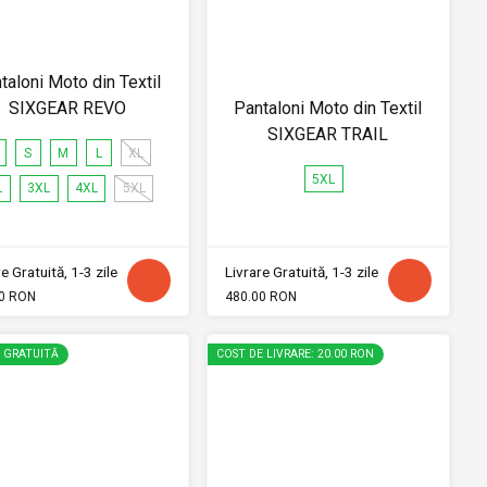
taloni Moto din Textil
SIXGEAR REVO
Pantaloni Moto din Textil
SIXGEAR TRAIL
S
M
L
XL
5XL
L
3XL
4XL
5XL
e Gratuită, 1-3 zile
Livrare Gratuită, 1-3 zile
0 RON
480.00 RON
E GRATUITĂ
COST DE LIVRARE: 20.00 RON