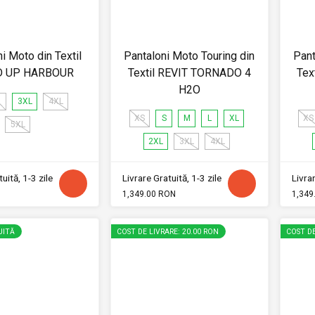
i Moto din Textil
Pantaloni Moto Touring din
Pant
D UP HARBOUR
Textil REVIT TORNADO 4
Tex
H2O
L
3XL
4XL
XS
S
M
L
XL
XS
5XL
2XL
3XL
4XL
uită, 1-3 zile
Livrare Gratuită, 1-3 zile
Livrar
1,349.00 RON
1,349
UITĂ
COST DE LIVRARE: 20.00 RON
COST DE