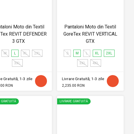
taloni Moto din Textil
Pantaloni Moto din Textil
eTex REVIT DEFENDER
GoreTex REVIT VERTICAL
3 GTX
GTX
M
L
XL
2XL
S
M
L
XL
2XL
3XL
3XL
4XL
e Gratuită, 1-3 zile
Livrare Gratuită, 1-3 zile
.00 RON
2,235.00 RON
E GRATUITĂ
LIVRARE GRATUITĂ