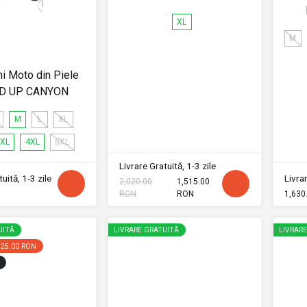
XL
M
ni Moto din Piele
D UP CANYON
M
L
XL
XL
4XL
5XL
Livrare Gratuită, 1-3 zile
uită, 1-3 zile
Livrar
2,020.00
1,515.00
RON
RON
1,630
UITĂ
LIVRARE GRATUITĂ
LIVRAR
325.00 RON